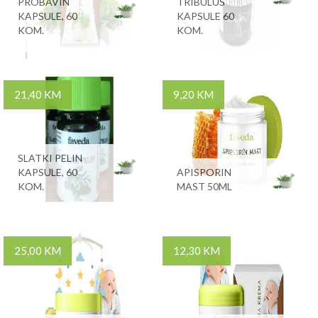
PROBAVIN
TRIBULUS
KAPSULE, 60
KAPSULE 60
KOM.
KOM.
21,40 KM
9,20 KM
SLATKI PELIN
KAPSULE, 60
APISPORIN
KOM.
MAST 50ML
25,00 KM
12,30 KM