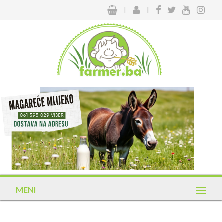
|
|
MENI