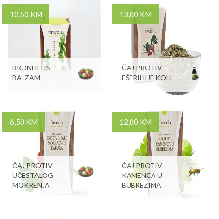
10,50 KM
13,00 KM
BRONHITIS
ČAJ PROTIV
BALZAM
EŠERIHIJE KOLI
6,50 KM
12,00 KM
ČAJ PROTIV
ČAJ PROTIV
UČESTALOG
KAMENCA U
MOKRENJA
BUBREZIMA