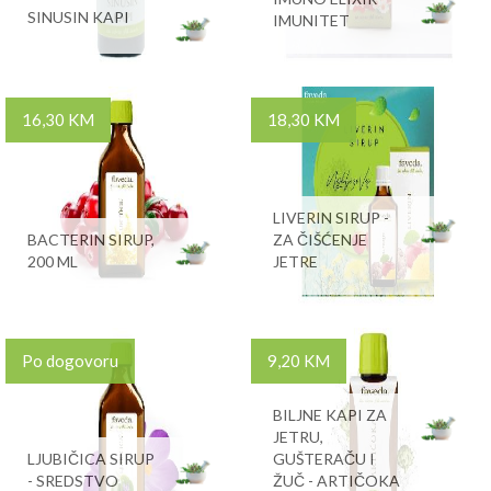
SINUSIN KAPI
IMUNITET
16,30 KM
18,30 KM
LIVERIN SIRUP -
BACTERIN SIRUP,
ZA ČIŠĆENJE
200 ML
JETRE
Po dogovoru
9,20 KM
BILJNE KAPI ZA
JETRU,
LJUBIČICA SIRUP
GUŠTERAČU I
- SREDSTVO
ŽUČ - ARTIČOKA