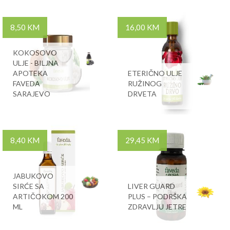
8,50 KM
16,00 KM
KOKOSOVO
ULJE - BILJNA
APOTEKA
ETERIČNO ULJE
FAVEDA
RUŽINOG
SARAJEVO
DRVETA
8,40 KM
29,45 KM
JABUKOVO
SIRĆE SA
LIVER GUARD
ARTIČOKOM 200
PLUS – PODRŠKA
ML
ZDRAVLJU JETRE