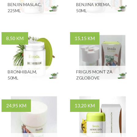
BENJIN MASLAC,
BENJINA KREMA,
225ML
50ML
8,50 KM
15,15 KM
BRONHIBALM,
FRIGUS MONT ZA
50ML
ZGLOBOVE
24,95 KM
13,20 KM