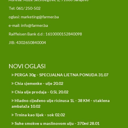
Tel: 061/ 250-502
oglasi: marketing@farmer.ba
e-mail: info@farmer.ba
Raiffeisen Bank d.d : 1610000152840098
JIB: 4302650840004
NOVI OGLASI
PERGA 30g - SPECIJALNA LJETNA PONUDA 31.07
Chia sjemenke - ulje 20.02
Chia ulje prodaja - 0.5L 20.02
Hladno cijeđeno ulje ricinusa 1L - 38 KM - staklena
ambalaža 10.02
Trnina kao lijek - sok 02.02
Suhe smokve u maslinovom ulju - 370ml 28.01