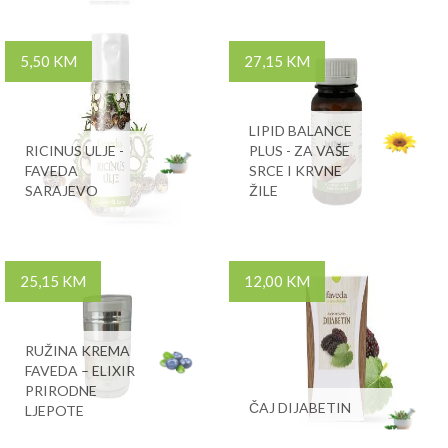
5,50 KM
27,15 KM
LIPID BALANCE
RICINUS ULJE -
PLUS - ZA VAŠE
FAVEDA
SRCE I KRVNE
SARAJEVO
ŽILE
25,15 KM
12,00 KM
RUŽINA KREMA
FAVEDA – ELIXIR
PRIRODNE
ČAJ DIJABETIN
LJEPOTE