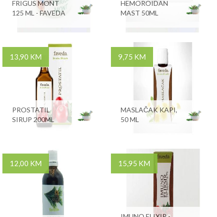
FRIGUS MONT
HEMOROIDAN
125 ML - FAVEDA
MAST 50ML
13,90 KM
9,75 KM
PROSTATIL
MASLAČAK KAPI,
SIRUP 200ML
50 ML
12,00 KM
15,95 KM
IMUNO ELIXIR -