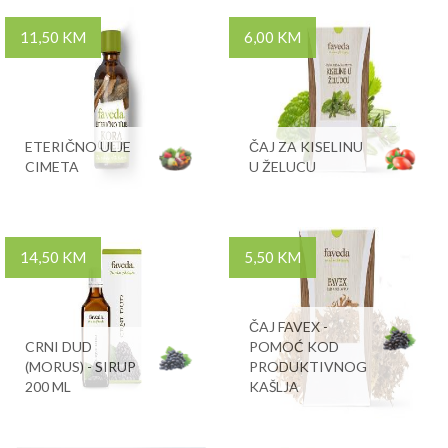
11,50 KM
6,00 KM
ETERIČNO ULJE
ČAJ ZA KISELINU
CIMETA
U ŽELUCU
14,50 KM
5,50 KM
ČAJ FAVEX -
CRNI DUD
POMOĆ KOD
(MORUS) - SIRUP
PRODUKTIVNOG
200 ML
KAŠLJA