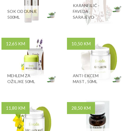
KARANFILIĆ -
SOK OD DUNJE
FAVEDA
500ML
SARAJEVO
12,65 KM
10,50 KM
MEHLEM ZA
ANTI-EKCEM
OŽILJKE 50ML
MAST , 50ML
11,80 KM
28,50 KM