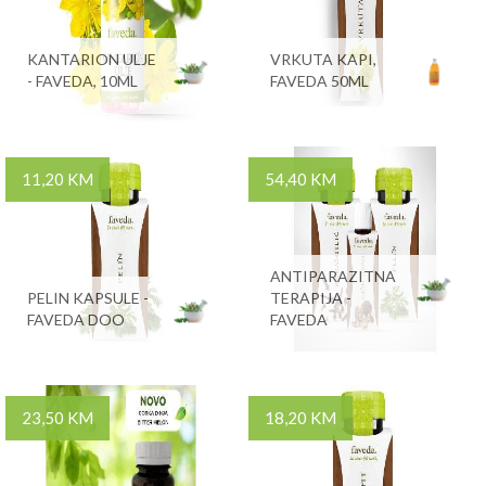
KANTARION ULJE
VRKUTA KAPI,
- FAVEDA, 10ML
FAVEDA 50ML
11,20 KM
54,40 KM
ANTIPARAZITNA
PELIN KAPSULE -
TERAPIJA -
FAVEDA DOO
FAVEDA
23,50 KM
18,20 KM