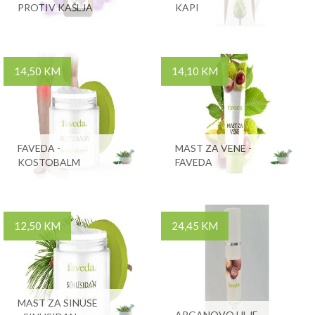
PROTIV KAŠLJA
KAPI
14,50 KM
14,10 KM
FAVEDA -
MAST ZA VENE -
KOSTOBALM
FAVEDA
12,50 KM
24,45 KM
MAST ZA SINUSE
ARGANOVO ULJE