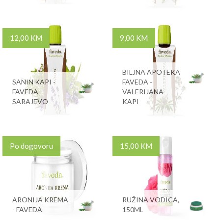
12,00 KM
9,00 KM
BILJNA APOTEKA
SANIN KAPI -
FAVEDA -
FAVEDA
VALERIJANA
SARAJEVO
KAPI
Po dogovoru
15,00 KM
ARONIJA KREMA
RUŽINA VODICA,
- FAVEDA
150ML