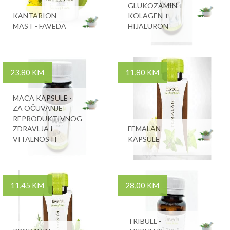
GLUKOZAMIN +
KANTARION
KOLAGEN +
MAST - FAVEDA
HIJALURON
23,80 KM
11,80 KM
MACA KAPSULE -
ZA OČUVANJE
REPRODUKTIVNOG
ZDRAVLJA I
FEMALAN
VITALNOSTI
KAPSULE
11,45 KM
28,00 KM
TRIBULL -