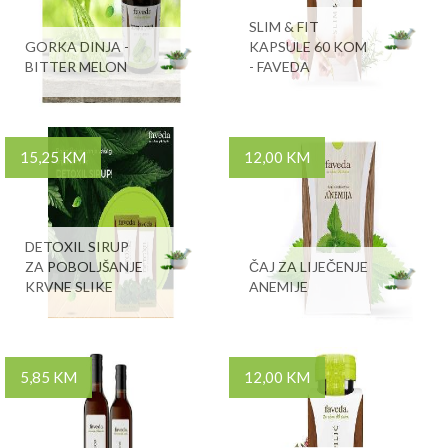
SLIM & FIT
GORKA DINJA -
KAPSULE 60 KOM
BITTER MELON
- FAVEDA
15,25 KM
12,00 KM
DETOXIL SIRUP
ZA POBOLJŠANJE
ČAJ ZA LIJEČENJE
KRVNE SLIKE
ANEMIJE
5,85 KM
12,00 KM