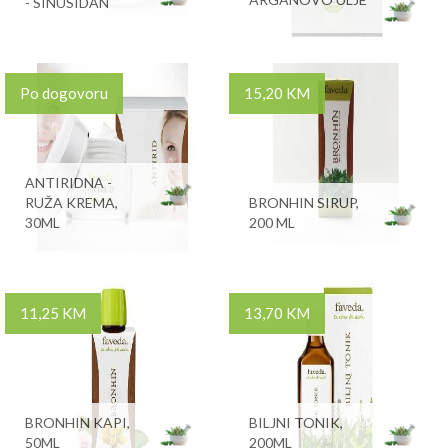
- SINUSIDAN
Po dogovoru
15,20 KM
ANTIRIDNA -
RUŽA KREMA,
BRONHIN SIRUP,
30ML
200 ML
11,25 KM
13,70 KM
BRONHIN KAPI,
BILJNI TONIK,
50ML
200ML