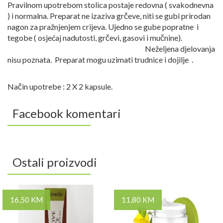
Pravilnom upotrebom stolica postaje redovna ( svakodnevna
) i normalna. Preparat ne izaziva grčeve, niti se gubi prirodan
nagon za pražnjenjem crijeva. Ujedno se gube popratne i
tegobe ( osjećaj nadutosti, grčevi, gasovi i mučnine).
Neželjena djelovanja
nisu poznata. Preparat mogu uzimati trudnice i dojilje .
Način upotrebe : 2 X 2 kapsule.
Facebook komentari
Ostali proizvodi
16,50 KM
11,80 KM