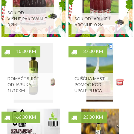
SOK OD
VIŠNJE,PAKOVANJE
SOK OD JABUKE I
0,2ML
ARONIJE, 0,2ML
10,00 KM
37,00 KM
DOMAĆE SIRĆE
GUŠČIJA MAST -
OD JABUKA,
POMOĆ KOD
1L/10KM
UPALE PLUĆA
66,00 KM
23,00 KM