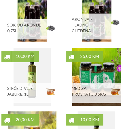
ARONIJA -
SOK OD ARONIJE
HLADNO
0,75L
CIJEĐENA
10,00 KM
25,00 KM
SIRĆE DIVLJE
MED ZA
JABUKE, 1L
PROSTATU 0,5KG
20,00 KM
10,00 KM