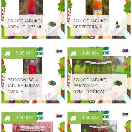
SOK OD JABUKE I
SOK OD JABUKE -
ARONIJE , 0,75 ML
BEZ ŠEĆERA, 1L
5,00 KM
1,40 KM
PRIRODNI SOK,
SOK OD JABUKE,
JABUKA-MRKVA-
PAKOVANJE
CVEKLA
0,2ML (BOČICA)
1,50 KM
1,50 KM