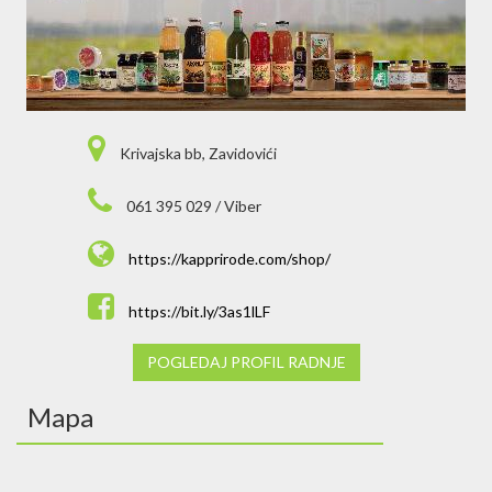
Krivajska bb, Zavidovići
061 395 029 / Viber
https://kapprirode.com/shop/
https://bit.ly/3as1lLF
POGLEDAJ PROFIL RADNJE
Mapa