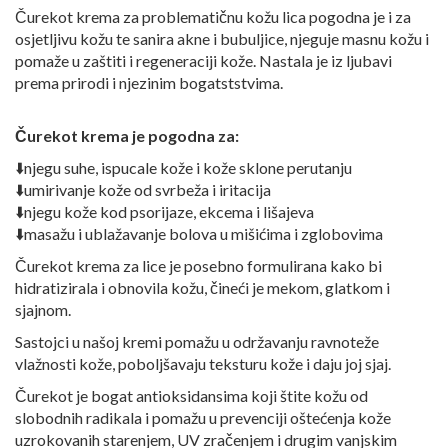
Čurekot krema za problematičnu kožu lica pogodna je i za
osjetljivu kožu te sanira akne i bubuljice, njeguje masnu kožu i
pomaže u zaštiti i regeneraciji kože. Nastala je iz ljubavi
prema prirodi i njezinim bogatststvima.
Čurekot krema je pogodna za:
⬇️njegu suhe, ispucale kože i kože sklone perutanju
⬇️umirivanje kože od svrbeža i iritacija
⬇️njegu kože kod psorijaze, ekcema i lišajeva
⬇️masažu i ublažavanje bolova u mišićima i zglobovima
Čurekot krema za lice je posebno formulirana kako bi
hidratizirala i obnovila kožu, čineći je mekom, glatkom i
sjajnom.
Sastojci u našoj kremi pomažu u održavanju ravnoteže
vlažnosti kože, poboljšavaju teksturu kože i daju joj sjaj.
Čurekot je bogat antioksidansima koji štite kožu od
slobodnih radikala i pomažu u prevenciji oštećenja kože
uzrokovanih starenjem, UV zračenjem i drugim vanjskim