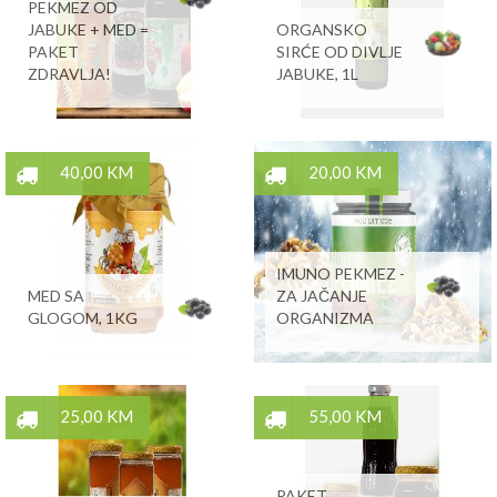
PEKMEZ OD
JABUKE + MED =
ORGANSKO
PAKET
SIRĆE OD DIVLJE
ZDRAVLJA!
JABUKE, 1L
40,00 KM
20,00 KM
IMUNO PEKMEZ -
MED SA
ZA JAČANJE
GLOGOM, 1KG
ORGANIZMA
25,00 KM
55,00 KM
PAKET