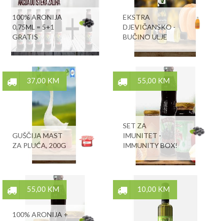
100% ARONIJA
EKSTRA
0,75ML = 5+1
DJEVIČANSKO -
GRATIS
BUČINO ULJE
37,00 KM
55,00 KM
SET ZA
GUŠČIJA MAST
IMUNITET -
ZA PLUĆA, 200G
IMMUNITY BOX!
55,00 KM
10,00 KM
100% ARONIJA +