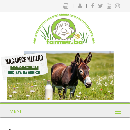
|
|
MENI