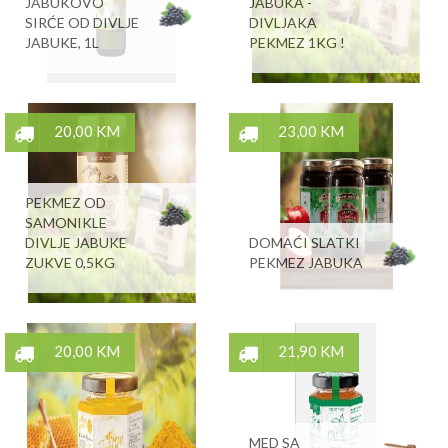
JABUKOVO
JABUKA -
SIRĆE OD DIVLJE
DIVLJAKA
JABUKE, 1L
PEKMEZ 1KG !
20,00 KM
23,00 KM
PEKMEZ OD
SAMONIKLE
DIVLJE JABUKE
DOMAĆI SLATKI
ZUKVE 0,5KG
PEKMEZ JABUKA
20,00 KM
21,90 KM
MED SA