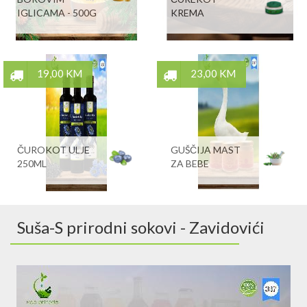
IGLICAMA - 500G
KREMA
19,00 KM
23,00 KM
ČUROKOT ULJE
GUŠČIJA MAST
250ML
ZA BEBE
Suša-S prirodni sokovi - Zavidovići