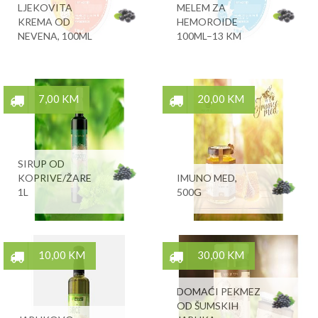
LJEKOVITA
MELEM ZA
KREMA OD
HEMOROIDE
NEVENA, 100ML
100ML–13 KM
7,00 KM
20,00 KM
SIRUP OD
KOPRIVE/ŽARE
IMUNO MED,
1L
500G
10,00 KM
30,00 KM
DOMAĆI PEKMEZ
OD ŠUMSKIH