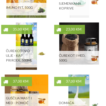
SJEMENKAMA
IMUNO FIT, 500G
KOPRIVE
35,00 KM
23,00 KM
ČUREKOTOVO
ULJE - KAP
ČUREKOT I MED,
PRIRODE, 500ML
500G
37,00 KM
37,00 KM
GUŠČIJA MAST I
MED - POMOĆ
DOMAĆA