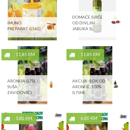
DOMAĆE SIRĆE
IMUNO
OD DIVLJIH
PREPARAT 0,5KG
JABUKA 1L
11,85 KM
11,85 KM
ARONIJA 0,75L -
AKCIJA -SOK OD
SUŠA
ARONIJE, 100% -
ZAVIDOVIĆI
0,75ML
5,00 KM
6,00 KM