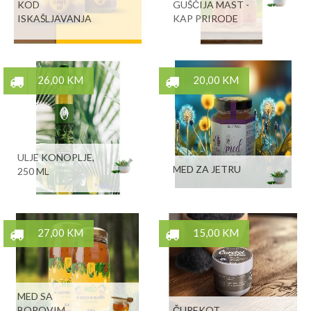
KOD
GUŠČIJA MAST -
ISKAŠLJAVANJA
KAP PRIRODE
26,00 KM
20,00 KM
ULJE KONOPLJE,
MED ZA JETRU
250 ML
27,00 KM
15,00 KM
MED SA
BOROVIM
ČUREKOT