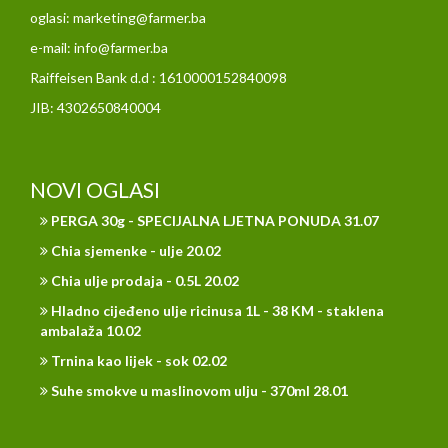
oglasi: marketing@farmer.ba
e-mail: info@farmer.ba
Raiffeisen Bank d.d : 1610000152840098
JIB: 4302650840004
NOVI OGLASI
PERGA 30g - SPECIJALNA LJETNA PONUDA 31.07
Chia sjemenke - ulje 20.02
Chia ulje prodaja - 0.5L 20.02
Hladno cijeđeno ulje ricinusa 1L - 38 KM - staklena
ambalaža 10.02
Trnina kao lijek - sok 02.02
Suhe smokve u maslinovom ulju - 370ml 28.01