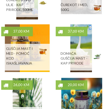
ULJE - KAP
ČUREKOT I MED,
PRIRODE, 500ML
500G
37,00 KM
37,00 KM
GUŠČIJA MAST I
MED - POMOĆ
DOMAĆA
KOD
GUŠČIJA MAST -
ISKAŠLJAVANJA
KAP PRIRODE
26,00 KM
20,00 KM