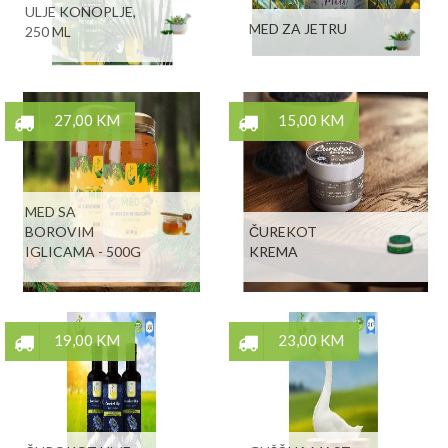
ULJE KONOPLJE,
MED ZA JETRU
250 ML
27,00 KM
15,00 KM
MED SA
BOROVIM
ČUREKOT
IGLICAMA - 500G
KREMA
19,00 KM
23,00 KM