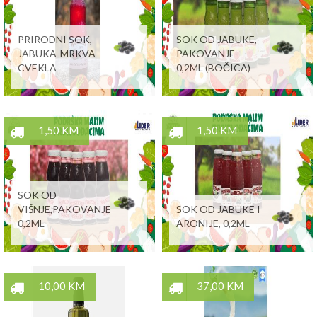
PRIRODNI SOK,
SOK OD JABUKE,
JABUKA-MRKVA-
PAKOVANJE
CVEKLA
0,2ML (BOČICA)
1,50 KM
1,50 KM
SOK OD
VIŠNJE,PAKOVANJE
SOK OD JABUKE I
0,2ML
ARONIJE, 0,2ML
10,00 KM
37,00 KM