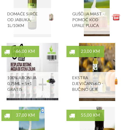
DOMAĆE SIRĆE
GUŠČIJA MAST -
OD JABUKA,
POMOĆ KOD
1L/10KM
UPALE PLUĆA
66,00 KM
23,00 KM
100% ARONIJA
EKSTRA
0,75ML = 5+1
DJEVIČANSKO -
GRATIS
BUČINO ULJE
37,00 KM
55,00 KM