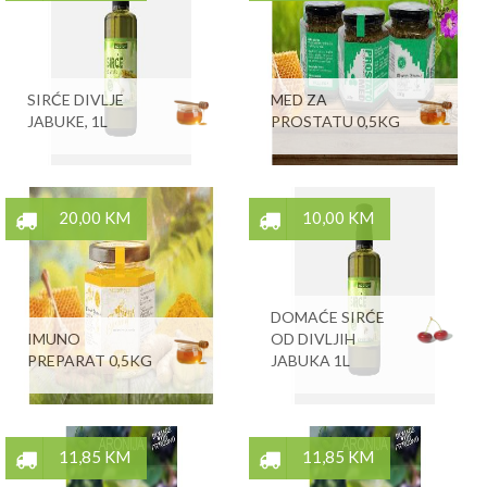
SIRĆE DIVLJE
MED ZA
JABUKE, 1L
PROSTATU 0,5KG
20,00 KM
10,00 KM
DOMAĆE SIRĆE
IMUNO
OD DIVLJIH
PREPARAT 0,5KG
JABUKA 1L
11,85 KM
11,85 KM