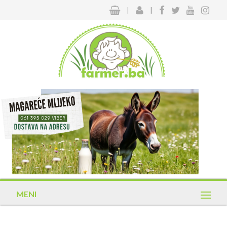
|
|
MENI