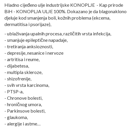
Hladno cijeđeno ulje industrijske KONOPLJE - Kap prirode
BiH - KONOPLJA ULJE 100%. Dokazano je da blagonaklono
djeluje kod smanjenja boli, kožnih problema (ekcema,
dermatitisa i psorijaze),
- ublaživanja upalnih procesa, različitih vrsta infekcija,
- smanjuje epileptične napadaje,
- tretiranja anksioznosti,
- depresije, nesanice i nervoze
- artritisa i reume,
- dijabetesa,
- multipla skleroze,
- shizofrenije,
- svih vrsta karcinoma,
- PTSP-a,
- Chronove bolesti,
- hroničnog umora,
- Parkinsove bolesti,
- glaukoma,
- alergije i astme…