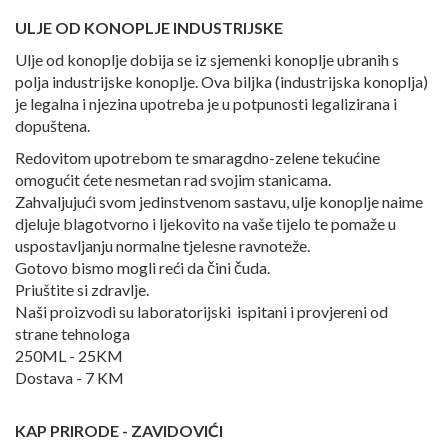
ULJE OD KONOPLJE INDUSTRIJSKE
Ulje od konoplje dobija se iz sjemenki konoplje ubranih s
polja industrijske konoplje. Ova biljka (industrijska konoplja)
je legalna i njezina upotreba je u potpunosti legalizirana i
dopuštena.
Redovitom upotrebom te smaragdno-zelene tekućine
omogućit ćete nesmetan rad svojim stanicama.
Zahvaljujući svom jedinstvenom sastavu, ulje konoplje naime
djeluje blagotvorno i ljekovito na vaše tijelo te pomaže u
uspostavljanju normalne tjelesne ravnoteže.
Gotovo bismo mogli reći da čini čuda.
Priuštite si zdravlje.
Naši proizvodi su laboratorijski ispitani i provjereni od
strane tehnologa
250ML - 25KM
Dostava - 7 KM
KAP PRIRODE - ZAVIDOVIĆI