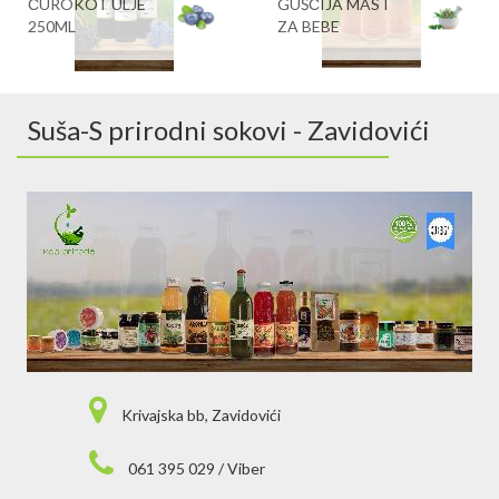
ČUROKOT ULJE
GUŠČIJA MAST
250ML
ZA BEBE
Suša-S prirodni sokovi - Zavidovići
Krivajska bb, Zavidovići
061 395 029 / Viber