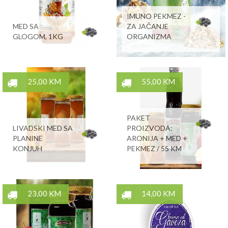
IMUNO PEKMEZ -
MED SA
ZA JAČANJE
GLOGOM, 1KG
ORGANIZMA
25,00 KM
55,00 KM
PAKET
LIVADSKI MED SA
PROIZVODA:
PLANINE
ARONIJA + MED +
KONJUH
PEKMEZ / 55 KM
23,00 KM
14,00 KM