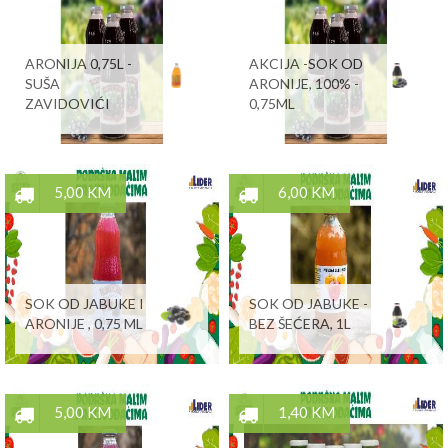
ARONIJA 0,75L -
AKCIJA -SOK OD
SUŠA
ARONIJE, 100% -
ZAVIDOVIĆI
0,75ML
5,00 KM
6,00 KM
SOK OD JABUKE I
SOK OD JABUKE -
ARONIJE , 0,75 ML
BEZ ŠEĆERA, 1L
5,00 KM
1,40 KM