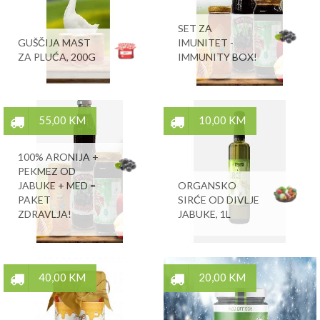
SET ZA
GUŠČIJA MAST
IMUNITET -
ZA PLUĆA, 200G
IMMUNITY BOX!
55,00 KM
10,00 KM
100% ARONIJA +
PEKMEZ OD
JABUKE + MED =
ORGANSKO
PAKET
SIRĆE OD DIVLJE
ZDRAVLJA!
JABUKE, 1L
40,00 KM
20,00 KM