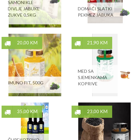
SAMONIKLE
DIVLJE JABUKE
DOMAĆI SLATKI
ZUKVE 0,5KG
PEKMEZ JABUKA
20,00 KM
21,90 KM
MED SA
SJEMENKAMA
IMUNO FIT, 500G
KOPRIVE
35,00 KM
23,00 KM
ČUREKOTOVO