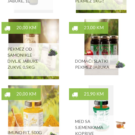
JABUKE, 1L
PEKMEZ 1KG !
20,00 KM
23,00 KM
PEKMEZ OD
SAMONIKLE
DIVLJE JABUKE
DOMAĆI SLATKI
ZUKVE 0,5KG
PEKMEZ JABUKA
20,00 KM
21,90 KM
MED SA
SJEMENKAMA
IMUNO FIT, 500G
KOPRIVE