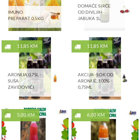
DOMAĆE SIRĆE
IMUNO
OD DIVLJIH
PREPARAT 0,5KG
JABUKA 1L
11,85 KM
11,85 KM
ARONIJA 0,75L -
AKCIJA -SOK OD
SUŠA
ARONIJE, 100% -
ZAVIDOVIĆI
0,75ML
5,00 KM
6,00 KM