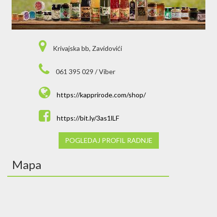
Krivajska bb, Zavidovići
061 395 029 / Viber
https://kapprirode.com/shop/
https://bit.ly/3as1lLF
POGLEDAJ PROFIL RADNJE
Mapa