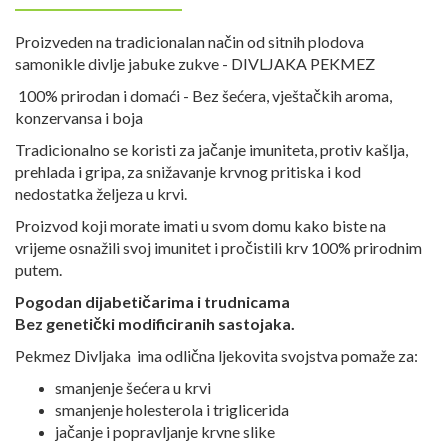
Proizveden na tradicionalan način od sitnih plodova
samonikle divlje jabuke zukve - DIVLJAKA PEKMEZ
100% prirodan i domaći - Bez šećera, vještačkih aroma,
konzervansa i boja
Tradicionalno se koristi za jačanje imuniteta, protiv kašlja,
prehlada i gripa, za snižavanje krvnog pritiska i kod
nedostatka željeza u krvi.
Proizvod koji morate imati u svom domu kako biste na
vrijeme osnažili svoj imunitet i pročistili krv 100% prirodnim
putem.
Pogodan dijabetičarima i trudnicama
Bez genetički modificiranih sastojaka.
Pekmez Divljaka ima odlična ljekovita svojstva pomaže za:
smanjenje šećera u krvi
smanjenje holesterola i triglicerida
jačanje i popravljanje krvne slike