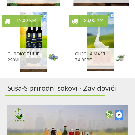
19,00 KM
23,00 KM
ČUROKOT ULJE
GUŠČIJA MAST
250ML
ZA BEBE
Suša-S prirodni sokovi - Zavidovići