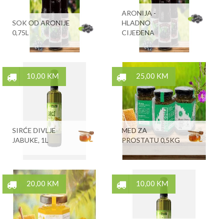
ARONIJA -
SOK OD ARONIJE
HLADNO
0,75L
CIJEĐENA
10,00 KM
25,00 KM
SIRĆE DIVLJE
MED ZA
JABUKE, 1L
PROSTATU 0,5KG
20,00 KM
10,00 KM