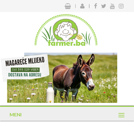
|
|
MENI