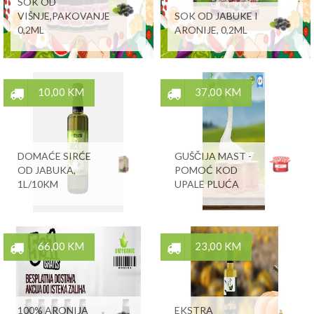
SOK OD
VIŠNJE,PAKOVANJE
SOK OD JABUKE I
0,2ML
ARONIJE, 0,2ML
10,00 KM
37,00 KM
DOMAĆE SIRĆE
GUŠČIJA MAST -
OD JABUKA,
POMOĆ KOD
1L/10KM
UPALE PLUĆA
66,00 KM
23,00 KM
100% ARONIJA
EKSTRA