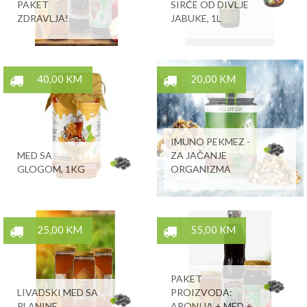
PAKET
SIRĆE OD DIVLJE
ZDRAVLJA!
JABUKE, 1L
40,00 KM
20,00 KM
IMUNO PEKMEZ -
MED SA
ZA JAČANJE
GLOGOM, 1KG
ORGANIZMA
25,00 KM
55,00 KM
PAKET
LIVADSKI MED SA
PROIZVODA:
PLANINE
ARONIJA + MED +