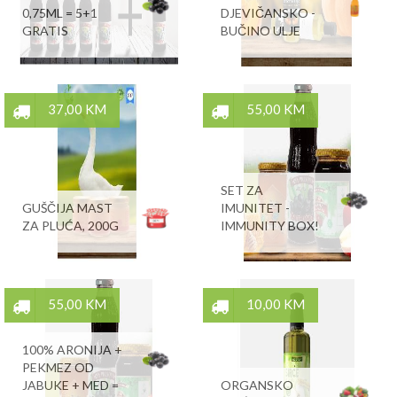
0,75ML = 5+1
DJEVIČANSKO -
GRATIS
BUČINO ULJE
37,00 KM
55,00 KM
SET ZA
GUŠČIJA MAST
IMUNITET -
ZA PLUĆA, 200G
IMMUNITY BOX!
55,00 KM
10,00 KM
100% ARONIJA +
PEKMEZ OD
JABUKE + MED =
ORGANSKO