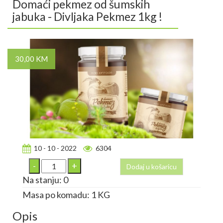
Domaći pekmez od šumskih
jabuka - Divljaka Pekmez 1kg !
30,00 KM
10 - 10 - 2022
6304
Dodaj u košaricu
Na stanju: 0
Masa po komadu: 1 KG
Opis