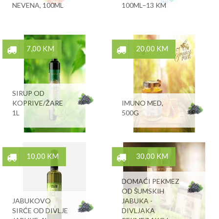
NEVENA, 100ML
100ML–13 KM
7,00 KM
20,00 KM
SIRUP OD
KOPRIVE/ŽARE
IMUNO MED,
1L
500G
10,00 KM
30,00 KM
DOMAĆI PEKMEZ
OD ŠUMSKIH
JABUKOVO
JABUKA -
SIRĆE OD DIVLJE
DIVLJAKA