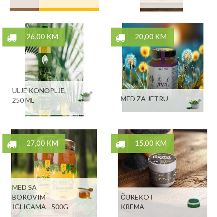
26,00 KM
20,00 KM
ULJE KONOPLJE,
MED ZA JETRU
250 ML
27,00 KM
15,00 KM
MED SA
BOROVIM
ČUREKOT
IGLICAMA - 500G
KREMA