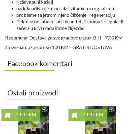
rješava suhi kašalj
nadoknađivanje minerala i vitamina u organizmu
probleme sa jetrom, njeno čišćenje i regeneraciju
Pekmez od jabuka jača imunitet, te pomaže regulaciji
šećera u krvi i radu štitne žlijezde.
Napomena:
Dostava za sve gradove unutar BiH - 7,00 KM
Za sve narudžbe preko 100 KM - GRATIS DOSTAVA
Facebook komentari
Ostali proizvodi
11,85 KM
11,85 KM