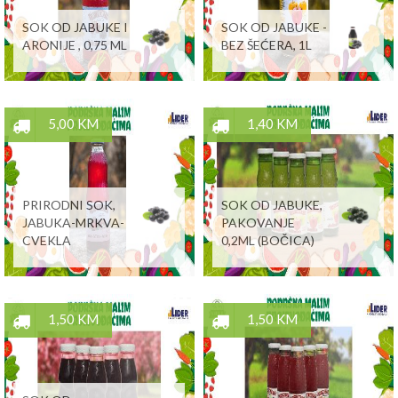
SOK OD JABUKE I
SOK OD JABUKE -
ARONIJE , 0,75 ML
BEZ ŠEĆERA, 1L
5,00 KM
1,40 KM
PRIRODNI SOK,
SOK OD JABUKE,
JABUKA-MRKVA-
PAKOVANJE
CVEKLA
0,2ML (BOČICA)
1,50 KM
1,50 KM