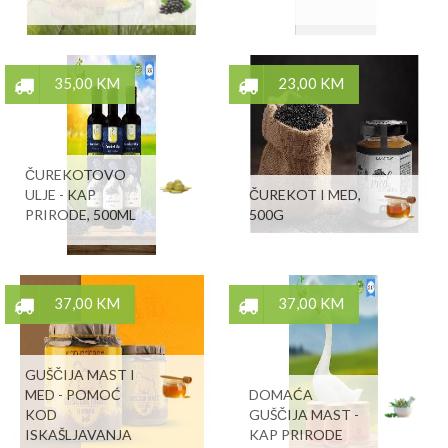
35,00 KM
23,00 KM
ČUREKOTOVO
ULJE - KAP
ČUREKOT I MED,
PRIRODE, 500ML
500G
37,00 KM
37,00 KM
GUŠČIJA MAST I
MED - POMOĆ
DOMAĆA
KOD
GUŠČIJA MAST -
ISKAŠLJAVANJA
KAP PRIRODE