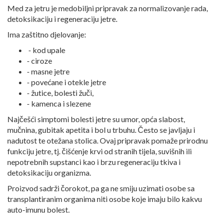
Med za jetru je medobiljni pripravak za normalizovanje rada,
detoksikaciju i regeneraciju jetre.
Ima zaštitno djelovanje:
- kod upale
- ciroze
- masne jetre
- povećane i otekle jetre
- žutice, bolesti žuči,
- kamenca i slezene
Najčešći simptomi bolesti jetre su umor, opća slabost,
mučnina, gubitak apetita i bol u trbuhu. Često se javljaju i
nadutost te otežana stolica. Ovaj pripravak pomaže prirodnu
funkciju jetre, tj. čišćenje krvi od stranih tijela, suvišnih ili
nepotrebnih supstanci kao i brzu regeneraciju tkiva i
detoksikaciju organizma.
Proizvod sadrži čorokot, pa ga ne smiju uzimati osobe sa
transplantiranim organima niti osobe koje imaju bilo kakvu
auto-imunu bolest.