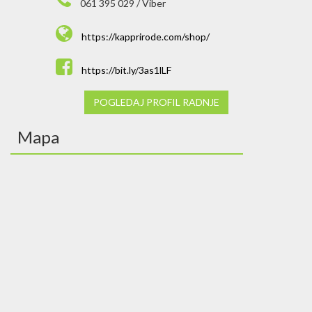
061 395 029 / Viber
https://kapprirode.com/shop/
https://bit.ly/3as1lLF
POGLEDAJ PROFIL RADNJE
Mapa