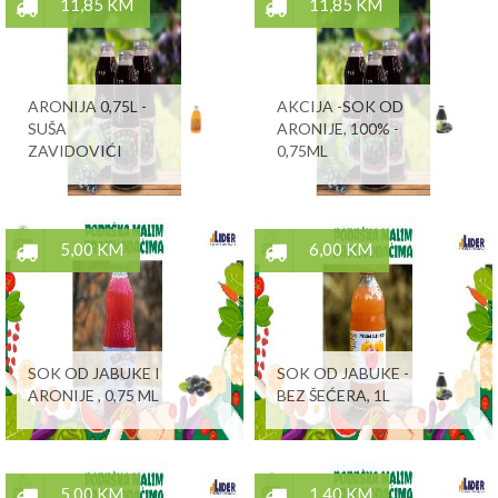
11,85 KM
11,85 KM
ARONIJA 0,75L -
AKCIJA -SOK OD
SUŠA
ARONIJE, 100% -
ZAVIDOVIĆI
0,75ML
5,00 KM
6,00 KM
SOK OD JABUKE I
SOK OD JABUKE -
ARONIJE , 0,75 ML
BEZ ŠEĆERA, 1L
5,00 KM
1,40 KM