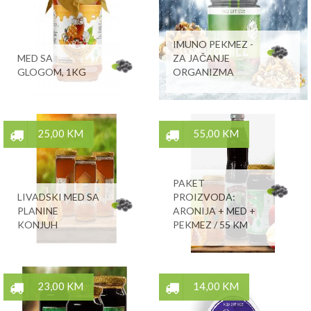
IMUNO PEKMEZ -
MED SA
ZA JAČANJE
GLOGOM, 1KG
ORGANIZMA
25,00 KM
55,00 KM
PAKET
LIVADSKI MED SA
PROIZVODA:
PLANINE
ARONIJA + MED +
KONJUH
PEKMEZ / 55 KM
23,00 KM
14,00 KM