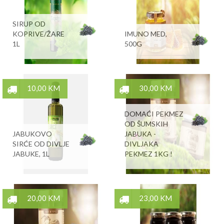
SIRUP OD
KOPRIVE/ŽARE
IMUNO MED,
1L
500G
10,00 KM
30,00 KM
DOMAĆI PEKMEZ
OD ŠUMSKIH
JABUKOVO
JABUKA -
SIRĆE OD DIVLJE
DIVLJAKA
JABUKE, 1L
PEKMEZ 1KG !
20,00 KM
23,00 KM