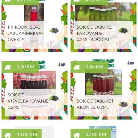
PRIRODNI SOK,
SOK OD JABUKE,
JABUKA-MRKVA-
PAKOVANJE
CVEKLA
0,2ML (BOČICA)
1,50 KM
1,50 KM
SOK OD
VIŠNJE,PAKOVANJE
SOK OD JABUKE I
0,2ML
ARONIJE, 0,2ML
10,00 KM
37,00 KM