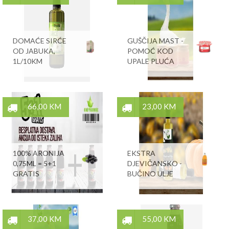
DOMAĆE SIRĆE
GUŠČIJA MAST -
OD JABUKA,
POMOĆ KOD
1L/10KM
UPALE PLUĆA
66,00 KM
23,00 KM
100% ARONIJA
EKSTRA
0,75ML = 5+1
DJEVIČANSKO -
GRATIS
BUČINO ULJE
37,00 KM
55,00 KM