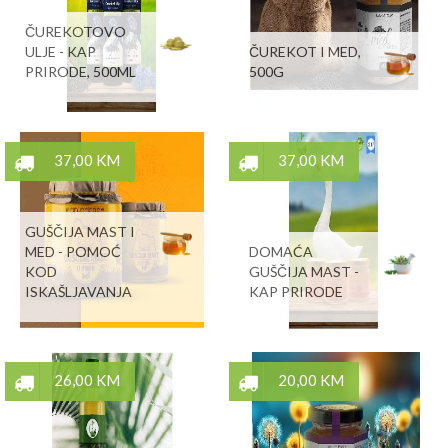
ČUREKOTOVO
ULJE - KAP
ČUREKOT I MED,
PRIRODE, 500ML
500G
37,00 KM
37,00 KM
GUŠČIJA MAST I
MED - POMOĆ
DOMAĆA
KOD
GUŠČIJA MAST -
ISKAŠLJAVANJA
KAP PRIRODE
26,00 KM
20,00 KM