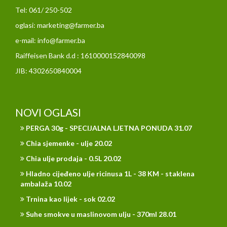
Tel: 061/ 250-502
oglasi: marketing@farmer.ba
e-mail: info@farmer.ba
Raiffeisen Bank d.d : 1610000152840098
JIB: 4302650840004
NOVI OGLASI
PERGA 30g - SPECIJALNA LJETNA PONUDA 31.07
Chia sjemenke - ulje 20.02
Chia ulje prodaja - 0.5L 20.02
Hladno cijeđeno ulje ricinusa 1L - 38 KM - staklena
ambalaža 10.02
Trnina kao lijek - sok 02.02
Suhe smokve u maslinovom ulju - 370ml 28.01