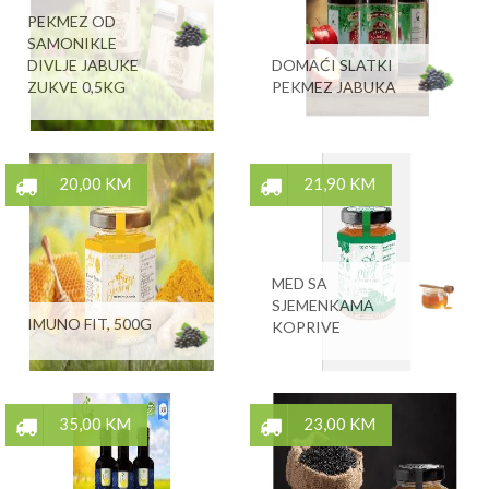
PEKMEZ OD
SAMONIKLE
DIVLJE JABUKE
DOMAĆI SLATKI
ZUKVE 0,5KG
PEKMEZ JABUKA
20,00 KM
21,90 KM
MED SA
SJEMENKAMA
IMUNO FIT, 500G
KOPRIVE
35,00 KM
23,00 KM