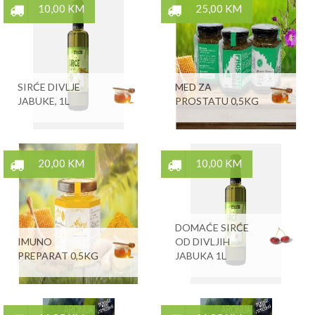
10,00 KM
25,00 KM
SIRĆE DIVLJE
MED ZA
JABUKE, 1L
PROSTATU 0,5KG
20,00 KM
10,00 KM
DOMAĆE SIRĆE
IMUNO
OD DIVLJIH
PREPARAT 0,5KG
JABUKA 1L