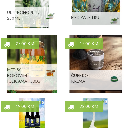
ULJE KONOPLJE,
MED ZA JETRU
250 ML
27,00 KM
15,00 KM
MED SA
BOROVIM
ČUREKOT
IGLICAMA - 500G
KREMA
19,00 KM
23,00 KM