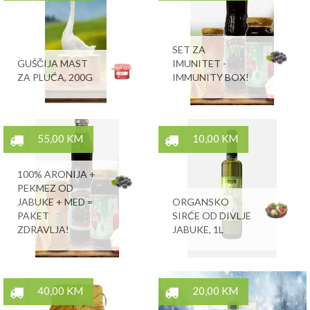
SET ZA
GUŠČIJA MAST
IMUNITET -
ZA PLUĆA, 200G
IMMUNITY BOX!
55,00 KM
10,00 KM
100% ARONIJA +
PEKMEZ OD
JABUKE + MED =
ORGANSKO
PAKET
SIRĆE OD DIVLJE
ZDRAVLJA!
JABUKE, 1L
40,00 KM
20,00 KM