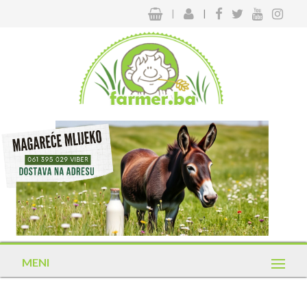
|
|
MENI