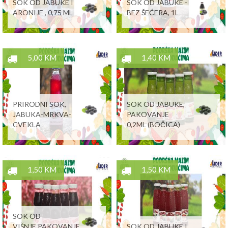
SOK OD JABUKE I
SOK OD JABUKE -
ARONIJE , 0,75 ML
BEZ ŠEĆERA, 1L
5,00 KM
1,40 KM
PRIRODNI SOK,
SOK OD JABUKE,
JABUKA-MRKVA-
PAKOVANJE
CVEKLA
0,2ML (BOČICA)
1,50 KM
1,50 KM
SOK OD
VIŠNJE,PAKOVANJE
SOK OD JABUKE I