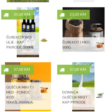
35,00 KM
23,00 KM
ČUREKOTOVO
ULJE - KAP
ČUREKOT I MED,
PRIRODE, 500ML
500G
37,00 KM
37,00 KM
GUŠČIJA MAST I
MED - POMOĆ
DOMAĆA
KOD
GUŠČIJA MAST -
ISKAŠLJAVANJA
KAP PRIRODE