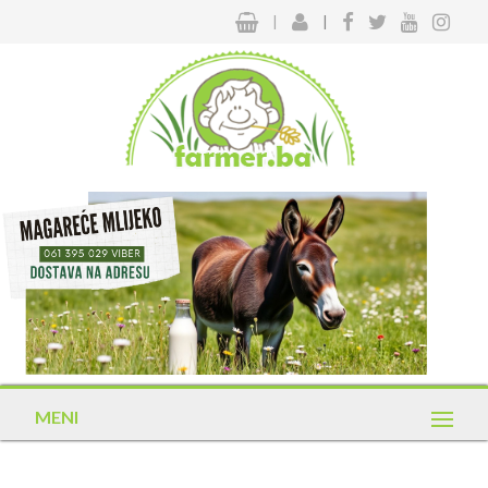
|
|
MENI