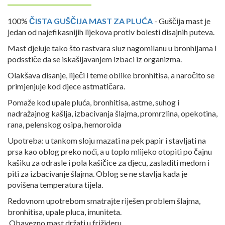
100%
ČISTA GUŠČIJA MAST ZA PLUĆA
- Guščija mast je
jedan od najefikasnijih lijekova protiv bolesti disajnih puteva.
Mast djeluje tako što rastvara sluz nagomilanu u bronhijama i
podsstiče da se iskašljavanjem izbaci iz organizma.
Olakšava disanje, liječi i teme oblike bronhitisa, a naročito se
primjenjuje kod djece astmatičara.
Pomaže kod upale pluća, bronhitisa, astme, suhog i
nadražajnog kašlja, izbacivanja šlajma, promrzlina, opekotina,
rana, pelenskog osipa, hemoroida
Upotreba: u tankom sloju mazati na pek papir i stavljati na
prsa kao oblog preko noći, a u toplo mlijeko otopiti po čajnu
kašiku za odrasle i pola kašičice za djecu, zasladiti medom i
piti za izbacivanje šlajma. Oblog se ne stavlja kada je
povišena temperatura tijela.
Redovnom upotrebom smatrajte riješen problem šlajma,
bronhitisa, upale pluca, imuniteta.
Obavezno mast držati u frižideru.