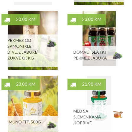
20,00 KM
23,00 KM
PEKMEZ OD
SAMONIKLE
DIVLJE JABUKE
DOMAĆI SLATKI
ZUKVE 0,5KG
PEKMEZ JABUKA
20,00 KM
21,90 KM
MED SA
SJEMENKAMA
IMUNO FIT, 500G
KOPRIVE