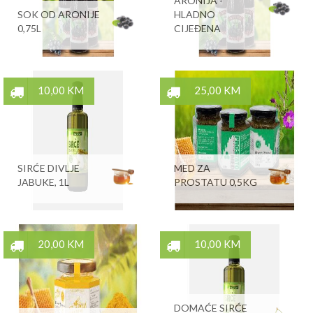
ARONIJA -
SOK OD ARONIJE
HLADNO
0,75L
CIJEĐENA
10,00 KM
25,00 KM
SIRĆE DIVLJE
MED ZA
JABUKE, 1L
PROSTATU 0,5KG
20,00 KM
10,00 KM
DOMAĆE SIRĆE