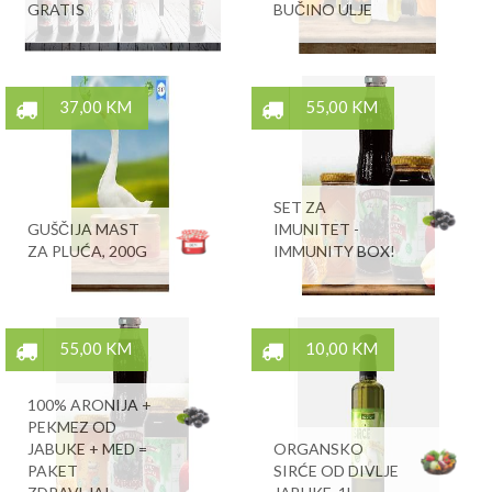
GRATIS
BUČINO ULJE
37,00 KM
55,00 KM
SET ZA
GUŠČIJA MAST
IMUNITET -
ZA PLUĆA, 200G
IMMUNITY BOX!
55,00 KM
10,00 KM
100% ARONIJA +
PEKMEZ OD
JABUKE + MED =
ORGANSKO
PAKET
SIRĆE OD DIVLJE