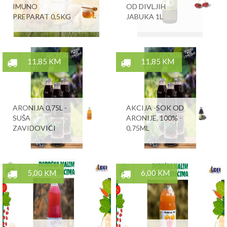
IMUNO
OD DIVLJIH
PREPARAT 0,5KG
JABUKA 1L
11,85 KM
11,85 KM
ARONIJA 0,75L -
AKCIJA -SOK OD
SUŠA
ARONIJE, 100% -
ZAVIDOVIĆI
0,75ML
5,00 KM
6,00 KM