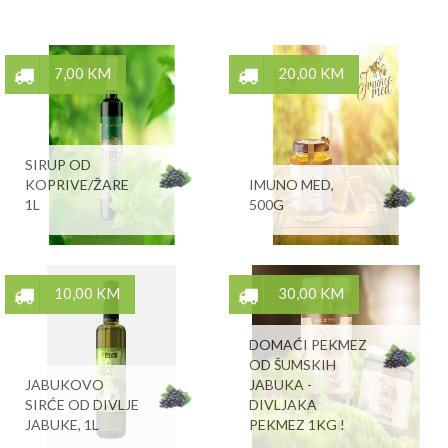
7,00 KM
20,00 KM
SIRUP OD
KOPRIVE/ŽARE
IMUNO MED,
1L
500G
10,00 KM
30,00 KM
DOMAĆI PEKMEZ
OD ŠUMSKIH
JABUKOVO
JABUKA -
SIRĆE OD DIVLJE
DIVLJAKA
JABUKE, 1L
PEKMEZ 1KG !