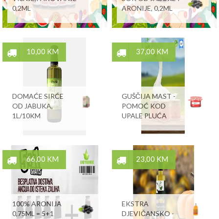
0,2ML
ARONIJE, 0,2ML
10,00 KM
37,00 KM
DOMAĆE SIRĆE
GUŠČIJA MAST -
OD JABUKA,
POMOĆ KOD
1L/10KM
UPALE PLUĆA
66,00 KM
23,00 KM
100% ARONIJA
EKSTRA
0,75ML = 5+1
DJEVIČANSKO -