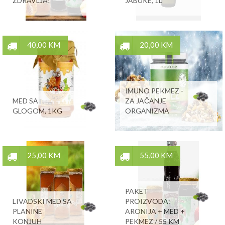
ZDRAVLJA!
JABUKE, 1L
40,00 KM
20,00 KM
IMUNO PEKMEZ -
MED SA
ZA JAČANJE
GLOGOM, 1KG
ORGANIZMA
25,00 KM
55,00 KM
PAKET
LIVADSKI MED SA
PROIZVODA:
PLANINE
ARONIJA + MED +
KONJUH
PEKMEZ / 55 KM