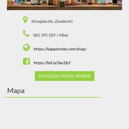
Krivajska bb, Zavidovići
061 395 029 / Viber
https://kapprirode.com/shop/
https://bit.ly/3as1lLF
POGLEDAJ PROFIL RADNJE
Mapa