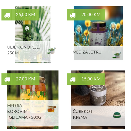
26,00 KM
20,00 KM
ULJE KONOPLJE,
MED ZA JETRU
250 ML
27,00 KM
15,00 KM
MED SA
BOROVIM
ČUREKOT
IGLICAMA - 500G
KREMA