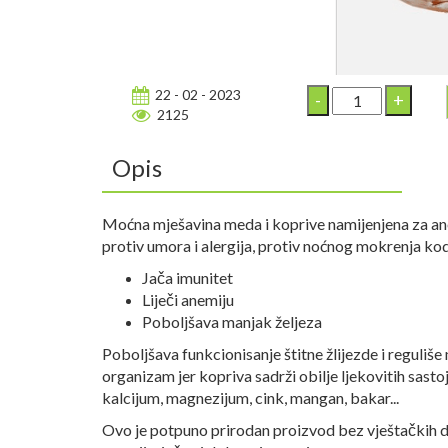
22 - 02 - 2023
2125
Opis
Moćna mješavina meda i koprive namijenjena za anem
protiv umora i alergija, protiv noćnog mokrenja kod
Jača imunitet
Liječi anemiju
Poboljšava manjak željeza
Poboljšava funkcionisanje štitne žlijezde i reguliše 
organizam jer kopriva sadrži obilje ljekovitih sastoj
kalcijum, magnezijum, cink, mangan, bakar...
Ovo je potpuno prirodan proizvod bez vještačkih 