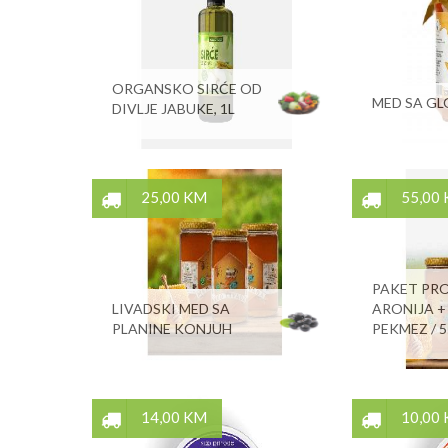
ORGANSKO SIRĆE OD
MED SA G
DIVLJE JABUKE, 1L
25,00 KM
55,00
PAKET PR
LIVADSKI MED SA
ARONIJA +
PLANINE KONJUH
PEKMEZ / 
14,00 KM
10,00