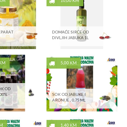
 KM
10,00 KM
EPARAT
DOMAĆE SIRĆE OD
DIVLJIH JABUKA 1L
 KM
5,00 KM
OK OD
00% -
SOK OD JABUKE I
ARONIJE , 0,75 ML
KM
1,40 KM