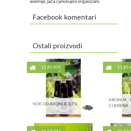
anemije, jača cjelokupni organizam.
Facebook komentari
Ostali proizvodi
11,85 KM
11,85
ARONIJA -
SOK OD ARONIJE 0,75L
CIJEĐENA