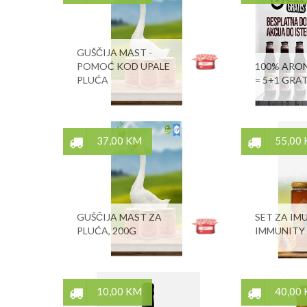
GUŠČIJA MAST -
POMOĆ KOD UPALE
100% ARON
PLUĆA
= 5+1 GRAT
37,00 KM
55,00
GUŠČIJA MAST ZA
SET ZA IMU
PLUĆA, 200G
IMMUNITY
10,00 KM
40,00