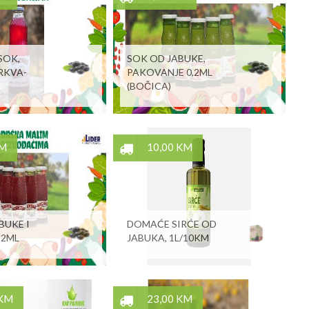
SOK,
SOK OD JABUKE,
RKVA-
PAKOVANJE 0,2ML
(BOČICA)
KM
10,00 KM
BUKE I
DOMAĆE SIRĆE OD
,2ML
JABUKA, 1L/10KM
 KM
23,00 KM