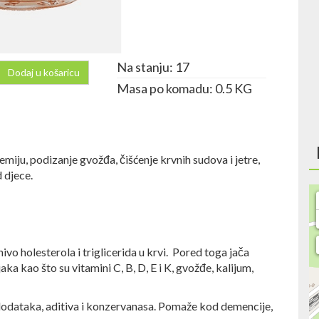
Na stanju: 17
Dodaj u košaricu
Masa po komadu: 0.5 KG
iju, podizanje gvožđa, čišćenje krvnih sudova i jetre,
 djece.
nivo holesterola i triglicerida u krvi. Pored toga jača
aka kao što su vitamini C, B, D, E i K, gvožđe, kalijum,
dodataka, aditiva i konzervanasa. Pomaže kod demencije,