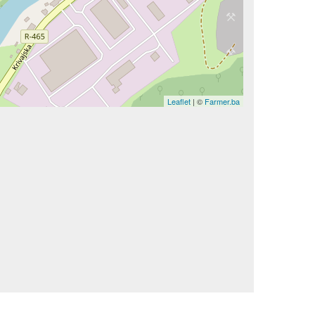
Leaflet
| ©
Farmer.ba