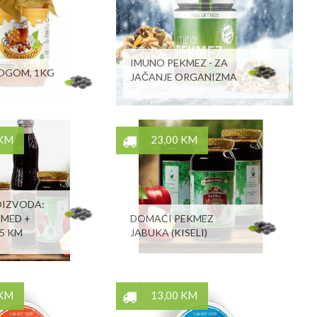
IMUNO PEKMEZ - ZA
LOGOM, 1KG
JAČANJE ORGANIZMA
 KM
23,00 KM
OIZVODA:
 MED +
DOMAĆI PEKMEZ
55 KM
JABUKA (KISELI)
 KM
13,00 KM