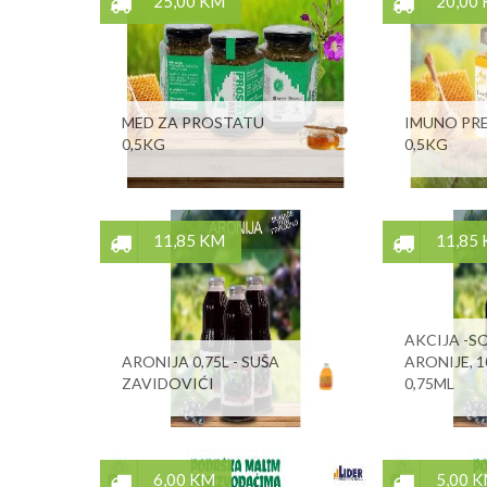
25,00 KM
20,00
MED ZA PROSTATU
IMUNO PR
0,5KG
0,5KG
11,85 KM
11,85
AKCIJA -S
ARONIJA 0,75L - SUŠA
ARONIJE, 1
ZAVIDOVIĆI
0,75ML
6,00 KM
5,00 