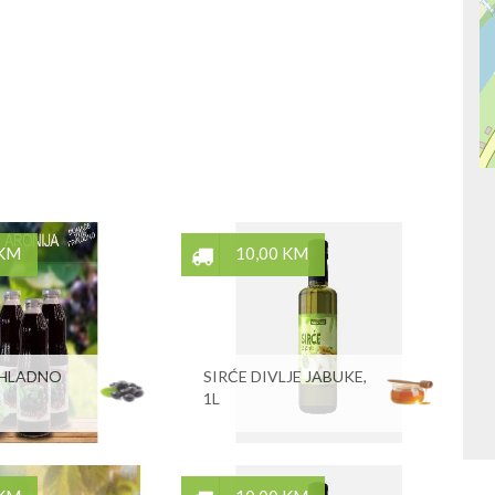
 KM
10,00 KM
 HLADNO
SIRĆE DIVLJE JABUKE,
1L