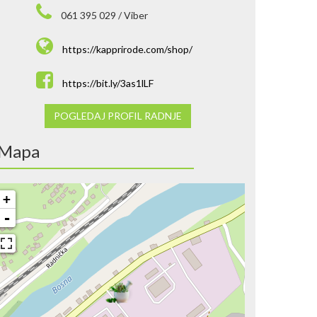
061 395 029 / Viber
https://kapprirode.com/shop/
https://bit.ly/3as1lLF
POGLEDAJ PROFIL RADNJE
Mapa
+
-