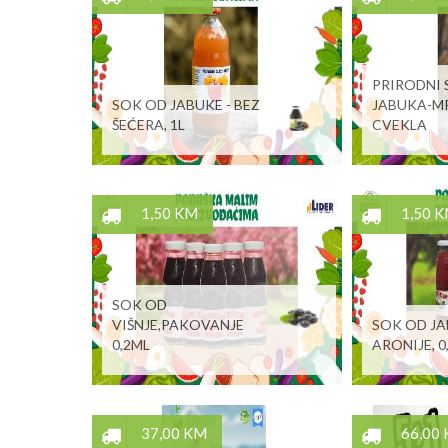
PRIRODNI 
SOK OD JABUKE - BEZ
JABUKA-M
ŠEĆERA, 1L
CVEKLA
1,50 KM
1,50 
SOK OD
VIŠNJE,PAKOVANJE
SOK OD JA
0,2ML
ARONIJE, 0
37,00 KM
66,00