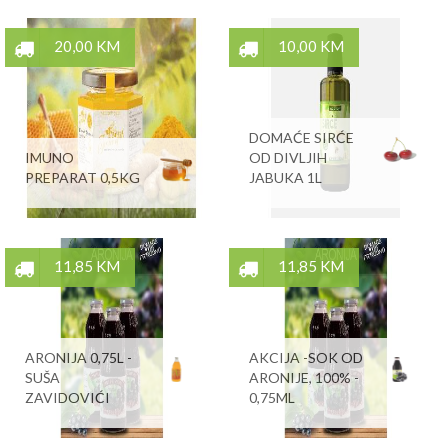
20,00 KM
10,00 KM
DOMAĆE SIRĆE
IMUNO
OD DIVLJIH
PREPARAT 0,5KG
JABUKA 1L
11,85 KM
11,85 KM
ARONIJA 0,75L -
AKCIJA -SOK OD
SUŠA
ARONIJE, 100% -
ZAVIDOVIĆI
0,75ML