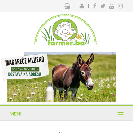
|
|
MENI