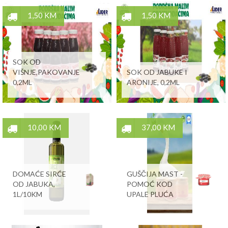
1,50 KM
1,50 KM
SOK OD
VIŠNJE,PAKOVANJE
SOK OD JABUKE I
0,2ML
ARONIJE, 0,2ML
10,00 KM
37,00 KM
DOMAĆE SIRĆE
GUŠČIJA MAST -
OD JABUKA,
POMOĆ KOD
1L/10KM
UPALE PLUĆA