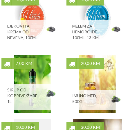
LJEKOVITA
MELEM ZA
KREMA OD
HEMOROIDE
NEVENA, 100ML
100ML–13 KM
7,00 KM
20,00 KM
SIRUP OD
KOPRIVE/ŽARE
IMUNO MED,
1L
500G
10,00 KM
30,00 KM