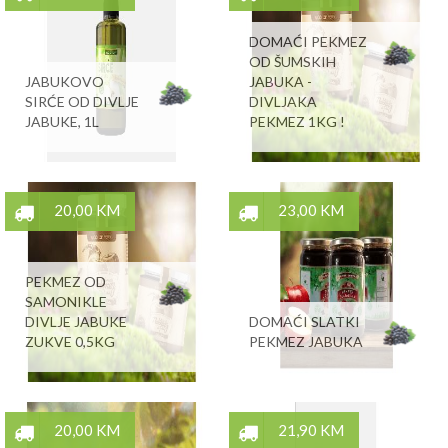
DOMAĆI PEKMEZ
OD ŠUMSKIH
JABUKOVO
JABUKA -
SIRĆE OD DIVLJE
DIVLJAKA
JABUKE, 1L
PEKMEZ 1KG !
20,00 KM
23,00 KM
PEKMEZ OD
SAMONIKLE
DIVLJE JABUKE
DOMAĆI SLATKI
ZUKVE 0,5KG
PEKMEZ JABUKA
20,00 KM
21,90 KM