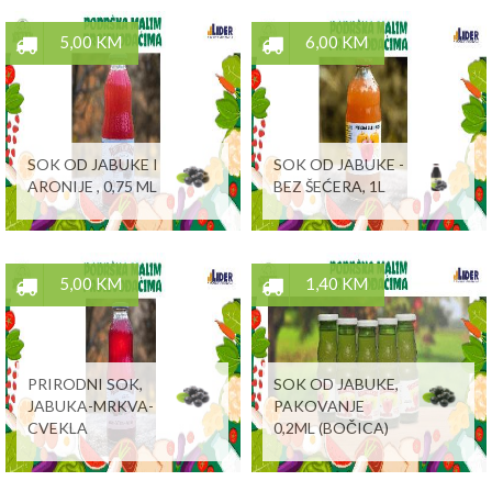
5,00 KM
6,00 KM
SOK OD JABUKE I
SOK OD JABUKE -
ARONIJE , 0,75 ML
BEZ ŠEĆERA, 1L
5,00 KM
1,40 KM
PRIRODNI SOK,
SOK OD JABUKE,
JABUKA-MRKVA-
PAKOVANJE
CVEKLA
0,2ML (BOČICA)