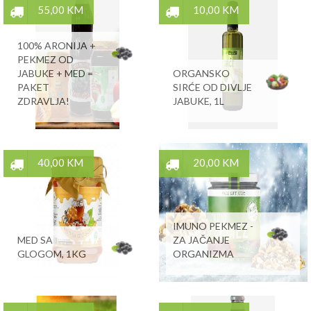
55,00 KM
10,00 KM
100% ARONIJA +
PEKMEZ OD
JABUKE + MED =
ORGANSKO
PAKET
SIRĆE OD DIVLJE
ZDRAVLJA!
JABUKE, 1L
40,00 KM
20,00 KM
IMUNO PEKMEZ -
MED SA
ZA JAČANJE
GLOGOM, 1KG
ORGANIZMA