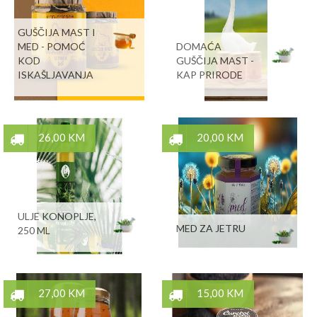
GUŠČIJA MAST I
MED - POMOĆ
DOMAĆA
KOD
GUŠČIJA MAST -
ISKAŠLJAVANJA
KAP PRIRODE
26,00 KM
20,00 KM
ULJE KONOPLJE,
MED ZA JETRU
250 ML
27,00 KM
15,00 KM