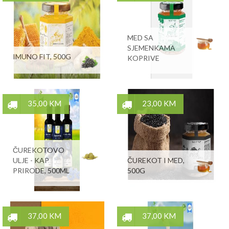
MED SA
SJEMENKAMA
IMUNO FIT, 500G
KOPRIVE
35,00 KM
23,00 KM
ČUREKOTOVO
ULJE - KAP
ČUREKOT I MED,
PRIRODE, 500ML
500G
37,00 KM
37,00 KM