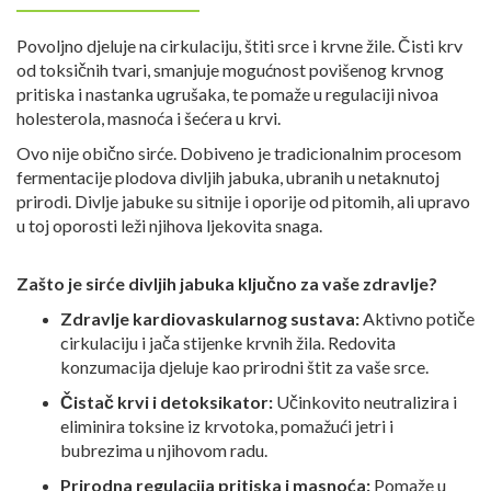
Povoljno djeluje na cirkulaciju, štiti srce i krvne žile. Čisti krv
od toksičnih tvari, smanjuje mogućnost povišenog krvnog
pritiska i nastanka ugrušaka, te pomaže u regulaciji nivoa
holesterola, masnoća i šećera u krvi.
Ovo nije obično sirće. Dobiveno je tradicionalnim procesom
fermentacije plodova divljih jabuka, ubranih u netaknutoj
prirodi. Divlje jabuke su sitnije i oporije od pitomih, ali upravo
u toj oporosti leži njihova ljekovita snaga.
Zašto je sirće divljih jabuka ključno za vaše zdravlje?
Zdravlje kardiovaskularnog sustava:
Aktivno potiče
cirkulaciju i jača stijenke krvnih žila. Redovita
konzumacija djeluje kao prirodni štit za vaše srce.
Čistač krvi i detoksikator:
Učinkovito neutralizira i
eliminira toksine iz krvotoka, pomažući jetri i
bubrezima u njihovom radu.
Prirodna regulacija pritiska i masnoća:
Pomaže u