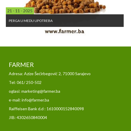
21 - 11 - 2025
PERGA U MEDU UPOTREBA
FARMER
Adresa: Azize Šećirbegović 2, 71000 Sarajevo
Tel: 061/ 250-502
oglasi: marketing@farmer.ba
e-mail: info@farmer.ba
Raiffeisen Bank d.d : 1610000152840098
JIB: 4302650840004