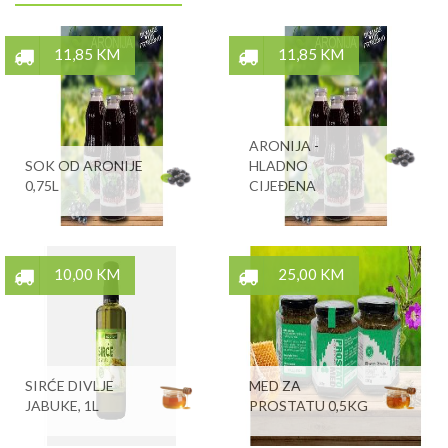
11,85 KM
11,85 KM
ARONIJA -
SOK OD ARONIJE
HLADNO
0,75L
CIJEĐENA
10,00 KM
25,00 KM
SIRĆE DIVLJE
MED ZA
JABUKE, 1L
PROSTATU 0,5KG