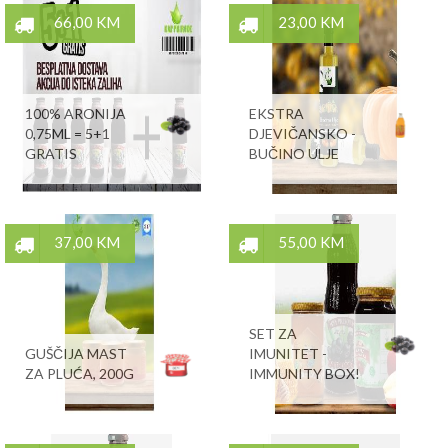
66,00 KM
23,00 KM
100% ARONIJA
EKSTRA
0,75ML = 5+1
DJEVIČANSKO -
GRATIS
BUČINO ULJE
37,00 KM
55,00 KM
SET ZA
GUŠČIJA MAST
IMUNITET -
ZA PLUĆA, 200G
IMMUNITY BOX!