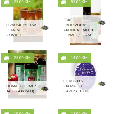
25,00 KM
55,00 KM
PAKET
LIVADSKI MED SA
PROIZVODA:
PLANINE
ARONIJA + MED +
KONJUH
PEKMEZ / 55 KM
23,00 KM
14,00 KM
LJEKOVITA
DOMAĆI PEKMEZ
KREMA OD
JABUKA (KISELI)
GAVEZA, 100ML
10,00 KM
13,00 KM