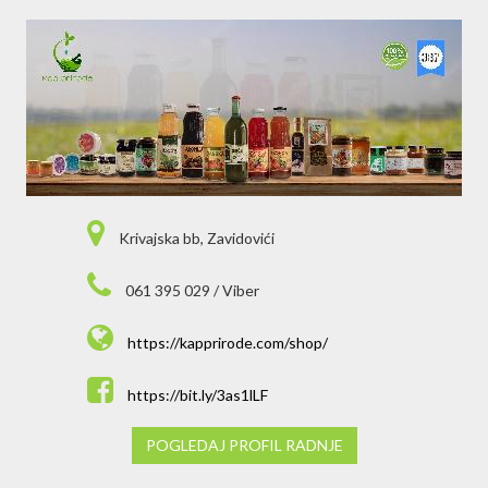
Krivajska bb, Zavidovići
061 395 029 / Viber
https://kapprirode.com/shop/
https://bit.ly/3as1lLF
POGLEDAJ PROFIL RADNJE