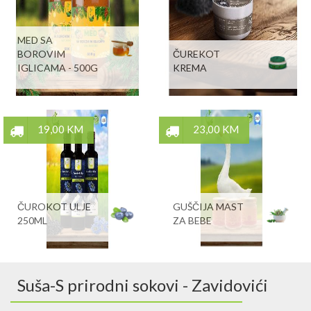
MED SA
BOROVIM
ČUREKOT
IGLICAMA - 500G
KREMA
19,00 KM
23,00 KM
ČUROKOT ULJE
GUŠČIJA MAST
250ML
ZA BEBE
Suša-S prirodni sokovi - Zavidovići