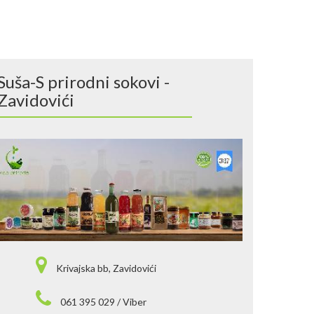
Suša-S prirodni sokovi -
Zavidovići
Krivajska bb, Zavidovići
061 395 029 / Viber