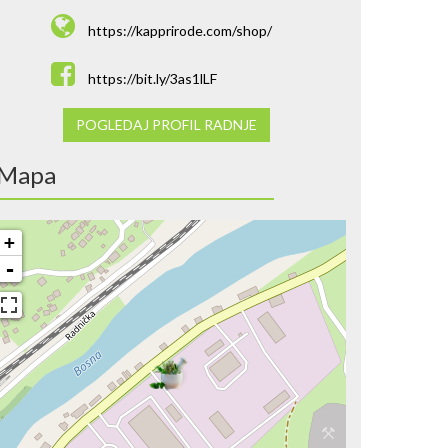
https://kapprirode.com/shop/
https://bit.ly/3as1lLF
POGLEDAJ PROFIL RADNJE
Mapa
+
-