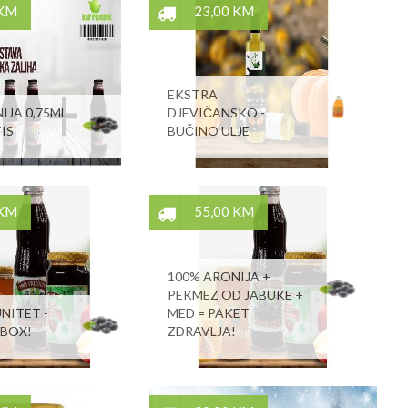
 KM
23,00 KM
EKSTRA
IJA 0,75ML
DJEVIČANSKO -
IS
BUČINO ULJE
 KM
55,00 KM
100% ARONIJA +
PEKMEZ OD JABUKE +
NITET -
MED = PAKET
 BOX!
ZDRAVLJA!