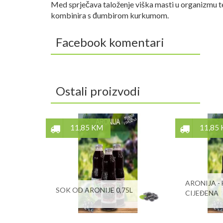
Med sprječava taloženje viška masti u organizmu t
kombinira s đumbirom kurkumom.
Facebook komentari
Ostali proizvodi
11,85 KM
11,85
ARONIJA -
SOK OD ARONIJE 0,75L
CIJEĐENA