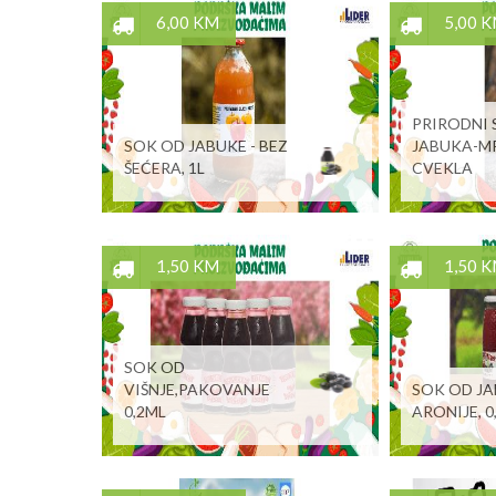
6,00 KM
5,00 
PRIRODNI 
SOK OD JABUKE - BEZ
JABUKA-M
ŠEĆERA, 1L
CVEKLA
1,50 KM
1,50 
SOK OD
VIŠNJE,PAKOVANJE
SOK OD JA
0,2ML
ARONIJE, 0