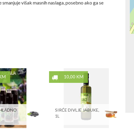
e smanjuje višak masnih naslaga, posebno ako ga se
 KM
10,00 KM
 HLADNO
SIRĆE DIVLJE JABUKE,
1L