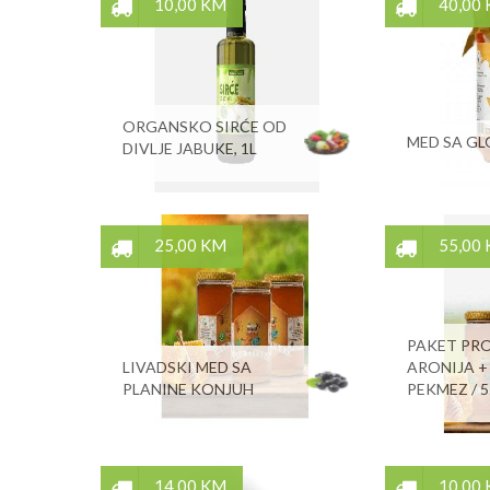
10,00 KM
40,00
ORGANSKO SIRĆE OD
MED SA G
DIVLJE JABUKE, 1L
25,00 KM
55,00
PAKET PR
LIVADSKI MED SA
ARONIJA +
PLANINE KONJUH
PEKMEZ / 
14,00 KM
10,00