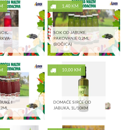
KM
1,40 KM
SOK,
SOK OD JABUKE,
RKVA-
PAKOVANJE 0,2ML
(BOČICA)
KM
10,00 KM
BUKE I
DOMAĆE SIRĆE OD
,2ML
JABUKA, 1L/10KM