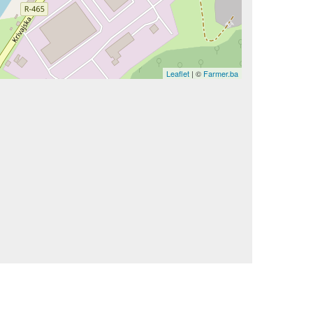
Leaflet
| ©
Farmer.ba