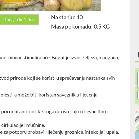
Na stanju: 10
Dodaj u košaricu
Masa po komadu: 0.5 KG
no i imunostimulirajuće. Bogat je izvor željeza, mangana,
vod prirode koji se koristi u sprečavanju nastanka svih
olesti, a može biti koristan saveznik u liječenju
rirodni antibiotik, stoga ne oštećuju crijevnu floru.
cirkulacije i mučnine.
 se za potporu probavi, liječenju groznice, infekcija i upala.