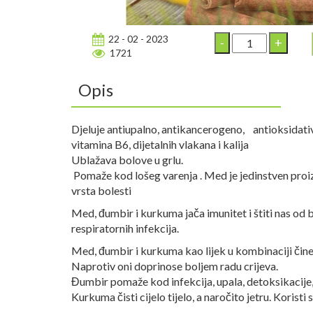
22 - 02 - 2023
1721
Opis
Djeluje antiupalno, antikancerogeno, antioksidativ
vitamina B6, dijetalnih vlakana i kalija
Ublažava bolove u grlu.
Pomaže kod lošeg varenja . Med je jedinstven proiz
vrsta bolesti
Med, đumbir i kurkuma jača imunitet i štiti nas od b
respiratornih infekcija.
Med, đumbir i kurkuma kao lijek u kombinaciji čine p
Naprotiv oni doprinose boljem radu crijeva.
Đumbir pomaže kod infekcija, upala, detoksikacije, 
Kurkuma čisti cijelo tijelo, a naročito jetru. Koristi