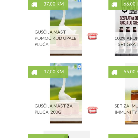
37,00 KM
66,00
GUŠČIJA MAST -
POMOĆ KOD UPALE
100% ARON
PLUĆA
= 5+1 GRAT
37,00 KM
55,00
GUŠČIJA MAST ZA
SET ZA IMU
PLUĆA, 200G
IMMUNITY