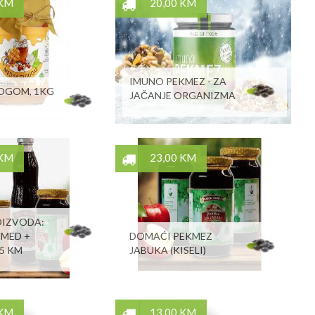
 KM
20,00 KM
IMUNO PEKMEZ - ZA
LOGOM, 1KG
JAČANJE ORGANIZMA
 KM
23,00 KM
OIZVODA:
 MED +
DOMAĆI PEKMEZ
55 KM
JABUKA (KISELI)
 KM
13,00 KM