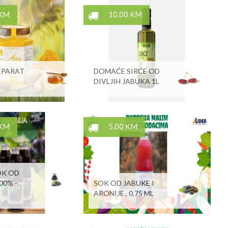
 KM
10,00 KM
EPARAT
DOMAĆE SIRĆE OD
DIVLJIH JABUKA 1L
 KM
5,00 KM
OK OD
00% -
SOK OD JABUKE I
ARONIJE , 0,75 ML