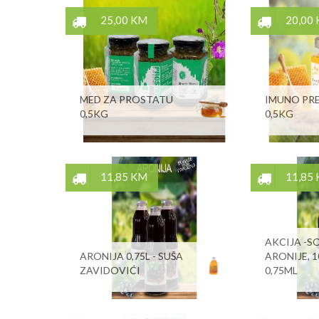
25,00 KM
20,00
MED ZA PROSTATU
IMUNO PR
0,5KG
0,5KG
11,85 KM
11,85
AKCIJA -S
ARONIJA 0,75L - SUŠA
ARONIJE, 1
ZAVIDOVIĆI
0,75ML