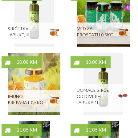
SIRĆE DIVLJE
MED ZA
JABUKE, 1L
PROSTATU 0,5KG
20,00 KM
10,00 KM
DOMAĆE SIRĆE
IMUNO
OD DIVLJIH
PREPARAT 0,5KG
JABUKA 1L
11,85 KM
11,85 KM