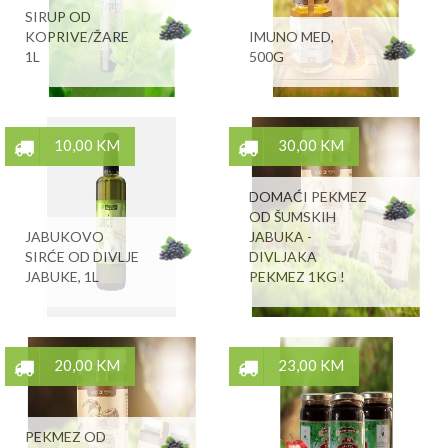
SIRUP OD
KOPRIVE/ŽARE
IMUNO MED,
1L
500G
10,00 KM
30,00 KM
DOMAĆI PEKMEZ
OD ŠUMSKIH
JABUKOVO
JABUKA -
SIRĆE OD DIVLJE
DIVLJAKA
JABUKE, 1L
PEKMEZ 1KG !
20,00 KM
23,00 KM
PEKMEZ OD