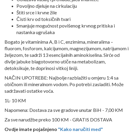
Povoljno djeluje na cirkulaciju
Štiti srce i krvne žile
Čisti krv od toksičnih tvari
Smanjuje mogućnost povišenog krvnog pritiska i
nastanka ugrušaka
Bogato je vitaminima A, B i C, enzimima, mineralima –
fluorom, fosforom, kalcijumom, magnezijumom, natrijumom i
željezom, te sadrži 13 esencijalnih aminokiselina. Sirće od
divlje jabuke blagotovorno utiče na metabolizam,
detoksikuje, te doprinosi vitkoj liniji.
NAČIN UPOTREBE: Najbolje razblažiti u omjeru 1:4 sa
običnom ili mineralnom vodom. Po potrebi zasladiti. Može
sadržavati ostatke voća.
1L- 10 KM
Napomena:
Dostava za sve gradove unutar BiH - 7,00 KM
Za sve narudžbe preko 100 KM - GRATIS DOSTAVA
Ovdje imate pojašnjeno
"Kako naručiti med"