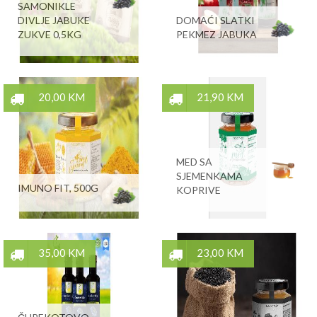
SAMONIKLE
DIVLJE JABUKE
DOMAĆI SLATKI
ZUKVE 0,5KG
PEKMEZ JABUKA
20,00 KM
21,90 KM
MED SA
SJEMENKAMA
IMUNO FIT, 500G
KOPRIVE
35,00 KM
23,00 KM