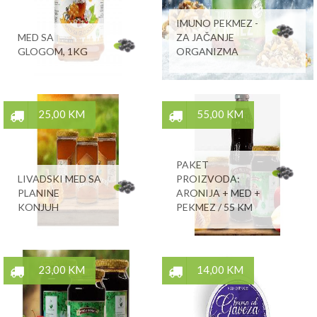
IMUNO PEKMEZ -
MED SA
ZA JAČANJE
GLOGOM, 1KG
ORGANIZMA
25,00 KM
55,00 KM
PAKET
LIVADSKI MED SA
PROIZVODA:
PLANINE
ARONIJA + MED +
KONJUH
PEKMEZ / 55 KM
23,00 KM
14,00 KM