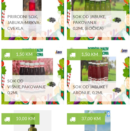
PRIRODNI SOK,
SOK OD JABUKE,
JABUKA-MRKVA-
PAKOVANJE
CVEKLA
0,2ML (BOČICA)
1,50 KM
1,50 KM
SOK OD
VIŠNJE,PAKOVANJE
SOK OD JABUKE I
0,2ML
ARONIJE, 0,2ML
10,00 KM
37,00 KM