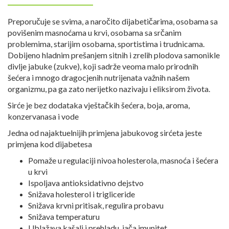
Preporučuje se svima, a naročito dijabetičarima, osobama sa
povišenim masnoćama u krvi, osobama sa srčanim
problemima, starijim osobama, sportistima i trudnicama.
Dobijeno hladnim prešanjem sitnih i zrelih plodova samonikle
divlje jabuke (zukve), koji sadrže veoma malo prirodnih
šećera i mnogo dragocjenih nutrijenata važnih našem
organizmu, pa ga zato nerijetko nazivaju i eliksirom života.
Sirće je bez dodataka vještačkih šećera, boja, aroma,
konzervanasa i vode
Jedna od najaktuelnijih primjena jabukovog sirćeta jeste
primjena kod dijabetesa
Pomaže u regulaciji nivoa holesterola, masnoća i šećera
u krvi
Ispoljava antioksidativno dejstvo
Snižava holesterol i trigliceride
Snižava krvni pritisak, regulira probavu
Snižava temperaturu
Ublažava kašalj i prehladu, jača imunitet.