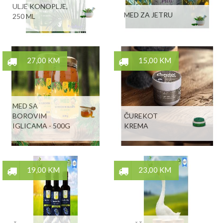
ULJE KONOPLJE,
MED ZA JETRU
250 ML
27,00 KM
15,00 KM
MED SA
BOROVIM
ČUREKOT
IGLICAMA - 500G
KREMA
19,00 KM
23,00 KM