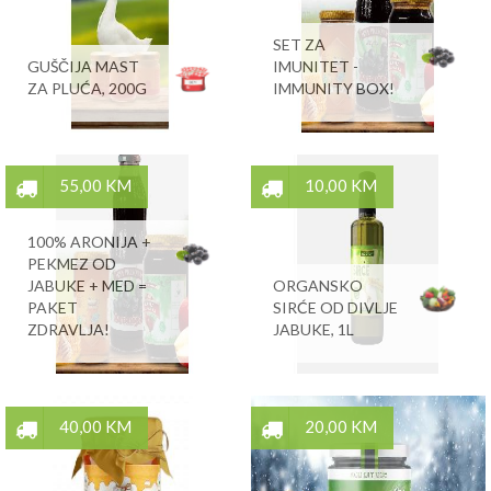
SET ZA
GUŠČIJA MAST
IMUNITET -
ZA PLUĆA, 200G
IMMUNITY BOX!
55,00 KM
10,00 KM
100% ARONIJA +
PEKMEZ OD
JABUKE + MED =
ORGANSKO
PAKET
SIRĆE OD DIVLJE
ZDRAVLJA!
JABUKE, 1L
40,00 KM
20,00 KM