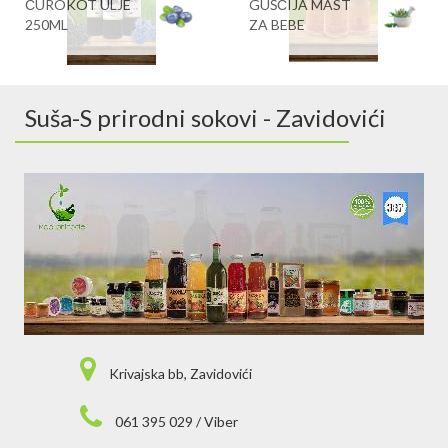
ČUROKOT ULJE
GUŠČIJA MAST
250ML
ZA BEBE
Suša-S prirodni sokovi - Zavidovići
Krivajska bb, Zavidovići
061 395 029 / Viber