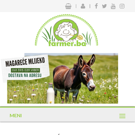
|
|
MENI