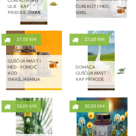
ČUREKOTOVO
ULJE - KAP
ČUREKOT I MED,
PRIRODE, 500ML
500G
37,00 KM
37,00 KM
GUŠČIJA MAST I
MED - POMOĆ
DOMAĆA
KOD
GUŠČIJA MAST -
ISKAŠLJAVANJA
KAP PRIRODE
26,00 KM
20,00 KM