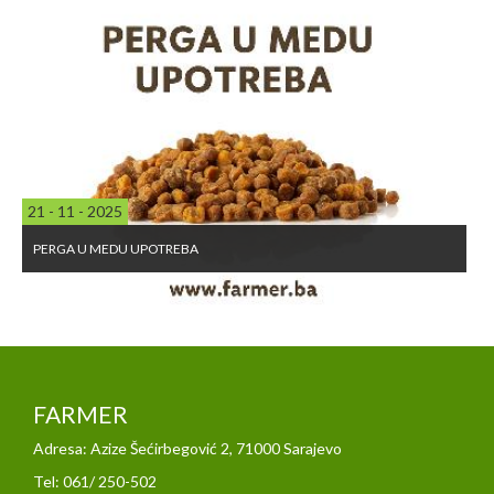
21 - 11 - 2025
PERGA U MEDU UPOTREBA
FARMER
Adresa: Azize Šećirbegović 2, 71000 Sarajevo
Tel: 061/ 250-502