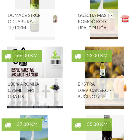
DOMAĆE SIRĆE
GUŠČIJA MAST -
OD JABUKA,
POMOĆ KOD
1L/10KM
UPALE PLUĆA
66,00 KM
23,00 KM
100% ARONIJA
EKSTRA
0,75ML = 5+1
DJEVIČANSKO -
GRATIS
BUČINO ULJE
37,00 KM
55,00 KM