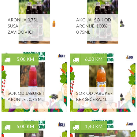
ARONIJA 0,75L -
AKCIJA -SOK OD
SUŠA
ARONIJE, 100% -
ZAVIDOVIĆI
0,75ML
5,00 KM
6,00 KM
SOK OD JABUKE I
SOK OD JABUKE -
ARONIJE , 0,75 ML
BEZ ŠEĆERA, 1L
5,00 KM
1,40 KM