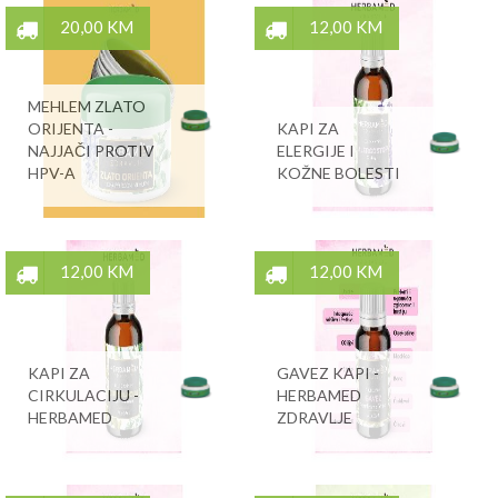
20,00 KM
12,00 KM
MEHLEM ZLATO
ORIJENTA -
KAPI ZA
NAJJAČI PROTIV
ELERGIJE I
HPV-A
KOŽNE BOLESTI
12,00 KM
12,00 KM
KAPI ZA
GAVEZ KAPI -
CIRKULACIJU -
HERBAMED
HERBAMED
ZDRAVLJE