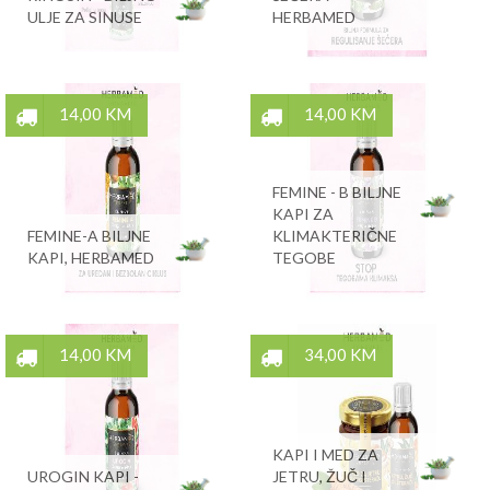
ULJE ZA SINUSE
HERBAMED
14,00 KM
14,00 KM
FEMINE - B BILJNE
KAPI ZA
FEMINE-A BILJNE
KLIMAKTERIČNE
KAPI, HERBAMED
TEGOBE
14,00 KM
34,00 KM
KAPI I MED ZA
UROGIN KAPI -
JETRU, ŽUČ I