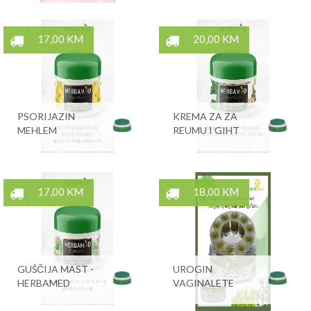
17,00 KM
20,00 KM
PSORIJAZIN
KREMA ZA ZA
MEHLEM
REUMU I GIHT
17,00 KM
18,00 KM
GUŠČIJA MAST -
UROGIN
HERBAMED
VAGINALETE