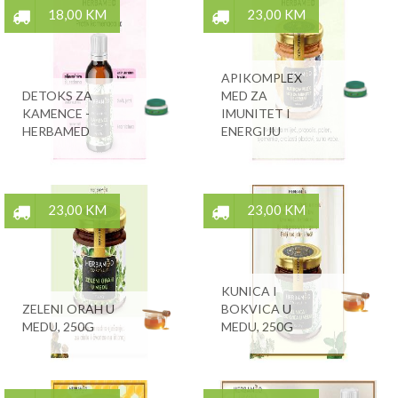
18,00 KM
23,00 KM
APIKOMPLEX
DETOKS ZA
MED ZA
KAMENCE -
IMUNITET I
HERBAMED
ENERGIJU
23,00 KM
23,00 KM
KUNICA I
ZELENI ORAH U
BOKVICA U
MEDU, 250G
MEDU, 250G