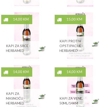
14,00 KM
15,00 KM
KAPI PROTIV
KAPI ZA SRCE -
OPSTIPACIJE -
HERBAMED
HERBAMED
14,00 KM
14,00 KM
KAPI ZA
MASNOĆU -
KAPI ZA VENE,
HERBAMED
50ML/14KM