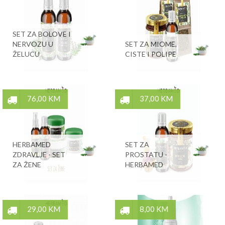
SET ZA BOLOVE I
NERVOZU U
SET ZA MIOME,
ŽELUCU
CISTE I POLIPE
76,00 KM
37,00 KM
HERBAMED
SET ZA
ZDRAVLJE - SET
PROSTATU -
ZA ŽENE
HERBAMED
29,00 KM
8,00 KM