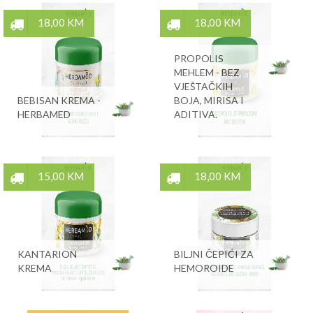
18,00 KM
18,00 KM
PROPOLIS
MEHLEM - BEZ
VJEŠTAČKIH
BEBISAN KREMA -
BOJA, MIRISA I
HERBAMED
ADITIVA.
15,00 KM
18,00 KM
KANTARION
BILJNI ČEPIĆI ZA
KREMA
HEMOROIDE