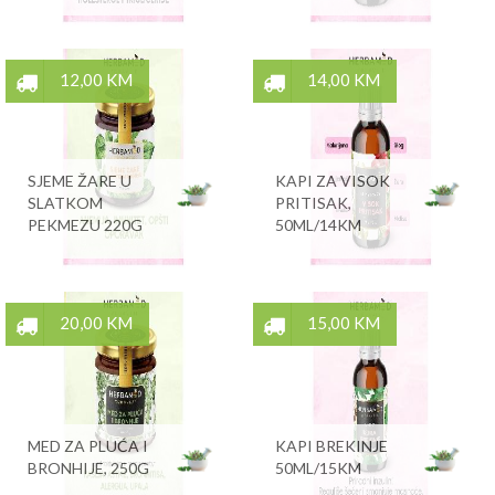
12,00 KM
14,00 KM
SJEME ŽARE U
KAPI ZA VISOK
SLATKOM
PRITISAK,
PEKMEZU 220G
50ML/14KM
20,00 KM
15,00 KM
MED ZA PLUĆA I
KAPI BREKINJE
BRONHIJE, 250G
50ML/15KM