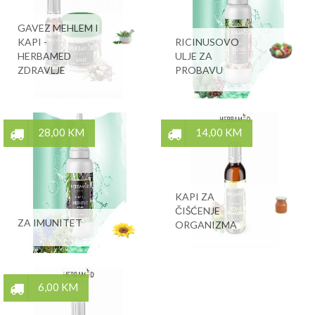
GAVEZ MEHLEM I
KAPI -
RICINUSOVO
HERBAMED
ULJE ZA
ZDRAVLJE
PROBAVU
28,00 KM
14,00 KM
KAPI ZA
ČIŠĆENJE
ZA IMUNITET
ORGANIZMA
6,00 KM