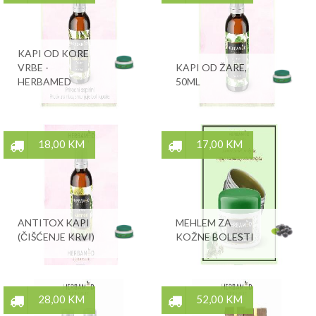
KAPI OD KORE
VRBE -
KAPI OD ŽARE,
HERBAMED
50ML
18,00 KM
17,00 KM
ANTITOX KAPI
MEHLEM ZA
(ČIŠĆENJE KRVI)
KOŽNE BOLESTI
28,00 KM
52,00 KM