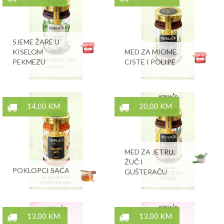
SJEME ŽARE U
KISELOM
MED ZA MIOME,
PEKMEZU
CISTE I POLIPE
14,00 KM
20,00 KM
MED ZA JETRU,
ŽUČ I
POKLOPCI SAĆA
GUŠTERAČU
13,00 KM
13,00 KM