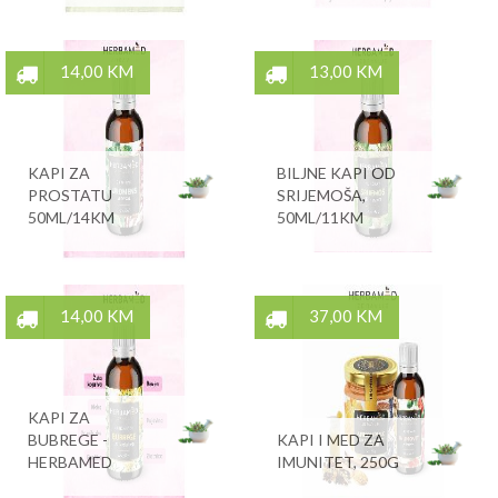
14,00 KM
13,00 KM
KAPI ZA
BILJNE KAPI OD
PROSTATU
SRIJEMOŠA,
50ML/14KM
50ML/11KM
14,00 KM
37,00 KM
KAPI ZA
BUBREGE -
KAPI I MED ZA
HERBAMED
IMUNITET, 250G