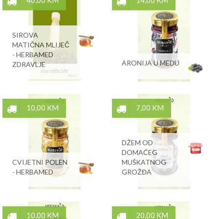
40,00 KM
14,00 KM
SIROVA
MATIČNA MLIJEČ
- HERBAMED
ARONIJA U MEDU
ZDRAVLJE
10,00 KM
7,00 KM
DŽEM OD
DOMAĆEG
CVIJETNI POLEN
MUŠKATNOG
- HERBAMED
GROŽĐA
10,00 KM
20,00 KM