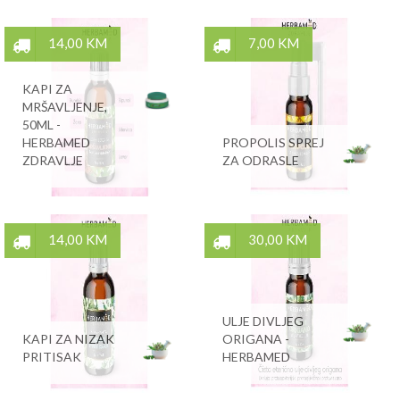
14,00 KM
7,00 KM
KAPI ZA
MRŠAVLJENJE,
50ML -
HERBAMED
PROPOLIS SPREJ
ZDRAVLJE
ZA ODRASLE
14,00 KM
30,00 KM
ULJE DIVLJEG
KAPI ZA NIZAK
ORIGANA -
PRITISAK
HERBAMED