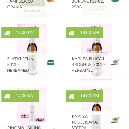
- AMPULA, 10
BOROVE IGLICE,
GRAMA
250G
13,00 KM
14,00 KM
SLATKI PELIN,
KAPI ZA PLUĆA I
50ML -
BRONHIJE, 50ML -
HERBAMED
HERBAMED
14,00 KM
14,00 KM
KAPI ZA
REGULISANJE
RINOSIN - BILJNO
ŠEĆERA -