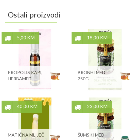
Ostali proizvodi
5,00 KM
18,00 KM
PROPOLIS KAPI,
BRONHI MED
HERBAMED
250G
40,00 KM
23,00 KM
MATIČNA MLIJEČ
ŠUMSKI MED I