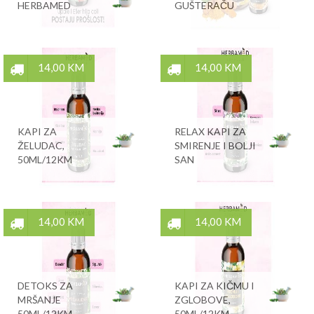
HERBAMED
GUŠTERAČU
14,00 KM
14,00 KM
KAPI ZA
RELAX KAPI ZA
ŽELUDAC,
SMIRENJE I BOLJI
50ML/12KM
SAN
14,00 KM
14,00 KM
DETOKS ZA
KAPI ZA KIČMU I
MRŠANJE
ZGLOBOVE,
50ML/12KM
50ML/12KM