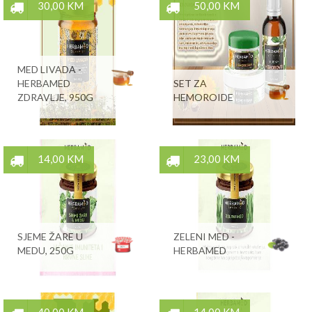
30,00 KM
50,00 KM
MED LIVADA -
HERBAMED
SET ZA
ZDRAVLJE, 950G
HEMOROIDE
14,00 KM
23,00 KM
SJEME ŽARE U
ZELENI MED -
MEDU, 250G
HERBAMED