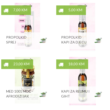
7,00 KM
5,00 KM
PROPOLKID
PROPOLKID
SPREJ
KAPI ZA DJECU
23,00 KM
18,00 KM
MED 1001 MOĆ -
KAPI ZA REUMU I
AFRODIZIJAK
GIHT