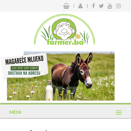
|
|
MENI