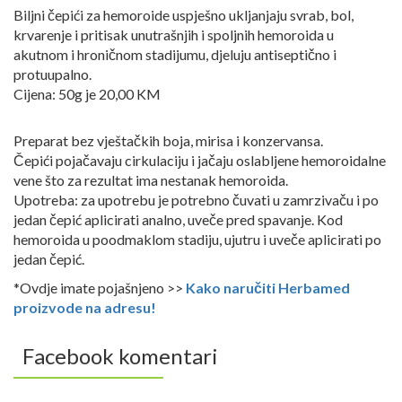
Biljni čepići za hemoroide uspješno ukljanjaju svrab, bol,
krvarenje i pritisak unutrašnjih i spoljnih hemoroida u
akutnom i hroničnom stadijumu, djeluju antiseptično i
protuupalno.
Cijena: 50g je 20,00 KM
Preparat bez vještačkih boja, mirisa i konzervansa.
Čepići pojačavaju cirkulaciju i jačaju oslabljene hemoroidalne
vene što za rezultat ima nestanak hemoroida.
Upotreba: za upotrebu je potrebno čuvati u zamrzivaču i po
jedan čepić aplicirati analno, uveče pred spavanje. Kod
hemoroida u poodmaklom stadiju, ujutru i uveče aplicirati po
jedan čepić.
*Ovdje imate pojašnjeno >>
Kako naručiti Herbamed
proizvode na adresu!
Facebook komentari