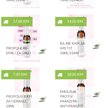
17,00 KM
14,00 KM
BILJNE KAPI ZA
PROPOHERB -
APETIT
SPREJ ZA GRLO
50ML/12KM
7,00 KM
18,00 KM
EMULZIJA
PROPOLIS KAPI
PROTIV
ZA ODRASLE,
PARAZITA -
10ML
ANTIPARAZIT