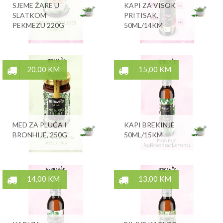
SJEME ŽARE U
KAPI ZA VISOK
SLATKOM
PRITISAK,
PEKMEZU 220G
50ML/14KM
20,00 KM
15,00 KM
MED ZA PLUĆA I
KAPI BREKINJE
BRONHIJE, 250G
50ML/15KM
14,00 KM
13,00 KM