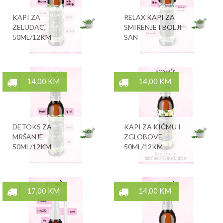
KAPI ZA
RELAX KAPI ZA
ŽELUDAC,
SMIRENJE I BOLJI
50ML/12KM
SAN
14,00 KM
14,00 KM
DETOKS ZA
KAPI ZA KIČMU I
MRŠANJE
ZGLOBOVE,
50ML/12KM
50ML/12KM
17,00 KM
14,00 KM