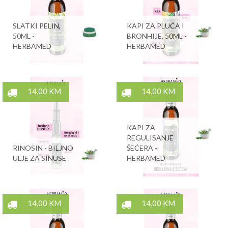
SLATKI PELIN,
KAPI ZA PLUĆA I
50ML -
BRONHIJE, 50ML -
HERBAMED
HERBAMED
14,00 KM
14,00 KM
KAPI ZA
REGULISANJE
RINOSIN - BILJNO
ŠEĆERA -
ULJE ZA SINUSE
HERBAMED
14,00 KM
14,00 KM