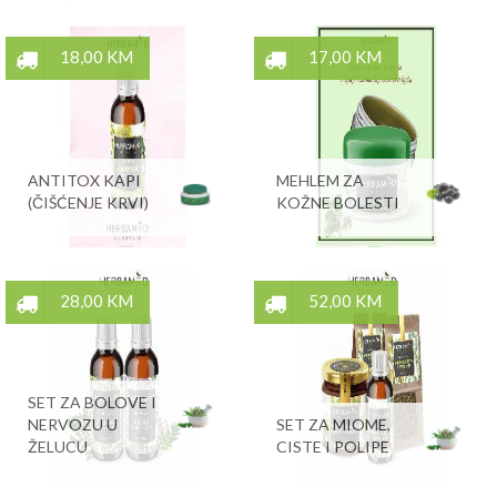
18,00 KM
17,00 KM
ANTITOX KAPI
MEHLEM ZA
(ČIŠĆENJE KRVI)
KOŽNE BOLESTI
28,00 KM
52,00 KM
SET ZA BOLOVE I
NERVOZU U
SET ZA MIOME,
ŽELUCU
CISTE I POLIPE