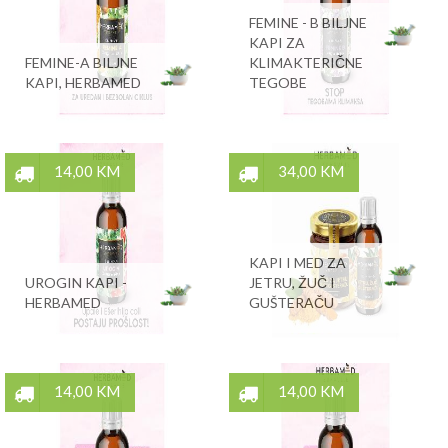
FEMINE - B BILJNE
KAPI ZA
FEMINE-A BILJNE
KLIMAKTERIČNE
KAPI, HERBAMED
TEGOBE
14,00 KM
34,00 KM
KAPI I MED ZA
UROGIN KAPI -
JETRU, ŽUČ I
HERBAMED
GUŠTERAČU
14,00 KM
14,00 KM