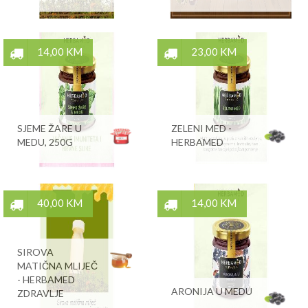
14,00 KM
23,00 KM
SJEME ŽARE U
ZELENI MED -
MEDU, 250G
HERBAMED
40,00 KM
14,00 KM
SIROVA
MATIČNA MLIJEČ
- HERBAMED
ARONIJA U MEDU
ZDRAVLJE