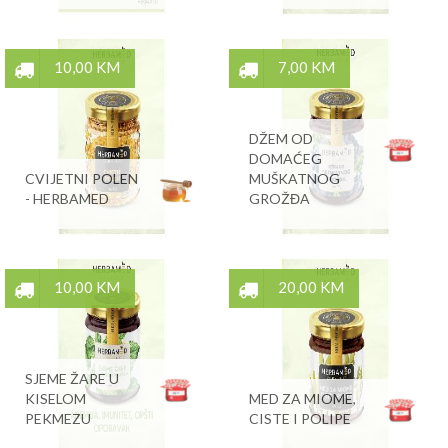
10,00 KM
7,00 KM
DŽEM OD
DOMAĆEG
CVIJETNI POLEN
MUŠKATNOG
- HERBAMED
GROŽĐA
10,00 KM
20,00 KM
SJEME ŽARE U
KISELOM
MED ZA MIOME,
PEKMEZU
CISTE I POLIPE