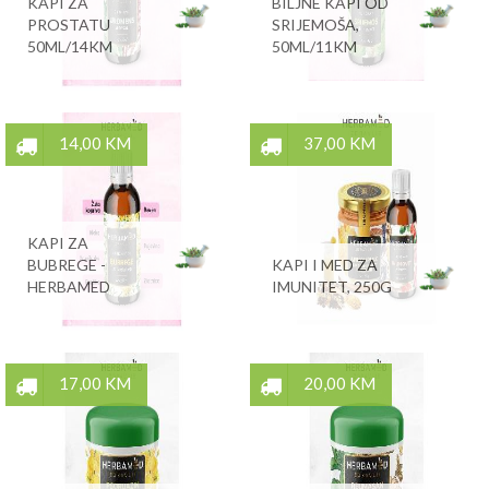
KAPI ZA
BILJNE KAPI OD
PROSTATU
SRIJEMOŠA,
50ML/14KM
50ML/11KM
14,00 KM
37,00 KM
KAPI ZA
BUBREGE -
KAPI I MED ZA
HERBAMED
IMUNITET, 250G
17,00 KM
20,00 KM