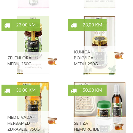
23,00 KM
23,00 KM
KUNICA I
ZELENI ORAH U
BOKVICA U
MEDU, 250G
MEDU, 250G
30,00 KM
50,00 KM
MED LIVADA -
HERBAMED
SET ZA
ZDRAVLJE, 950G
HEMOROIDE