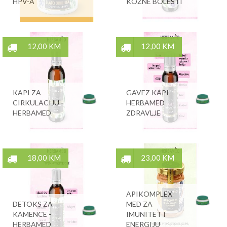
HPV-A
KOŽNE BOLESTI
12,00 KM
12,00 KM
KAPI ZA
GAVEZ KAPI -
CIRKULACIJU -
HERBAMED
HERBAMED
ZDRAVLJE
18,00 KM
23,00 KM
APIKOMPLEX
DETOKS ZA
MED ZA
KAMENCE -
IMUNITET I
HERBAMED
ENERGIJU