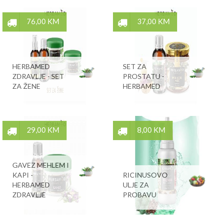
76,00 KM
37,00 KM
HERBAMED
SET ZA
ZDRAVLJE - SET
PROSTATU -
ZA ŽENE
HERBAMED
29,00 KM
8,00 KM
GAVEZ MEHLEM I
KAPI -
RICINUSOVO
HERBAMED
ULJE ZA
ZDRAVLJE
PROBAVU