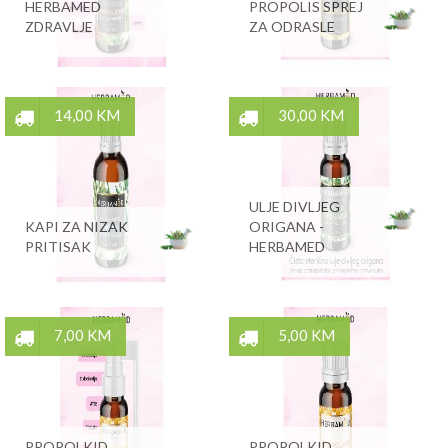
HERBAMED
PROPOLIS SPREJ
ZDRAVLJE
ZA ODRASLE
14,00 KM
30,00 KM
ULJE DIVLJEG
KAPI ZA NIZAK
ORIGANA -
PRITISAK
HERBAMED
7,00 KM
5,00 KM
PROPOLKID
PROPOLKID