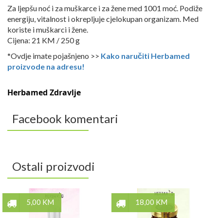
Za ljepšu noć i za muškarce i za žene med 1001 moć. Podiže
energiju, vitalnost i okrepljuje cjelokupan organizam. Med
koriste i muškarci i žene.
Cijena: 21 KM / 250 g
*Ovdje imate pojašnjeno >>
Kako naručiti Herbamed
proizvode na adresu!
Herbamed Zdravlje
Facebook komentari
Ostali proizvodi
5,00 KM
18,00 KM