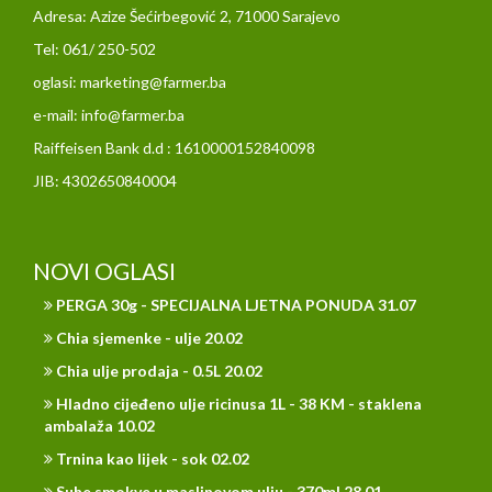
Adresa: Azize Šećirbegović 2, 71000 Sarajevo
Tel: 061/ 250-502
oglasi: marketing@farmer.ba
e-mail: info@farmer.ba
Raiffeisen Bank d.d : 1610000152840098
JIB: 4302650840004
NOVI OGLASI
PERGA 30g - SPECIJALNA LJETNA PONUDA 31.07
Chia sjemenke - ulje 20.02
Chia ulje prodaja - 0.5L 20.02
Hladno cijeđeno ulje ricinusa 1L - 38 KM - staklena
ambalaža 10.02
Trnina kao lijek - sok 02.02
Suhe smokve u maslinovom ulju - 370ml 28.01