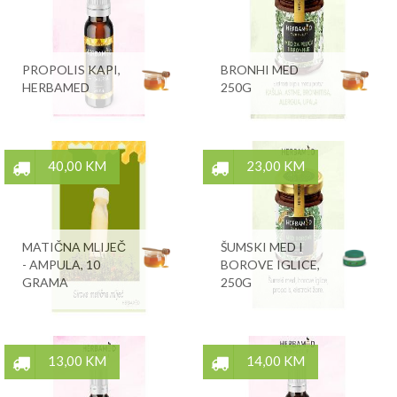
PROPOLIS KAPI,
BRONHI MED
HERBAMED
250G
40,00 KM
23,00 KM
MATIČNA MLIJEČ
ŠUMSKI MED I
- AMPULA, 10
BOROVE IGLICE,
GRAMA
250G
13,00 KM
14,00 KM