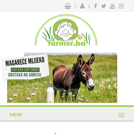
|
|
MENI