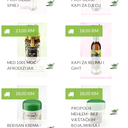
SPREJ
KAPI ZA DJECU
23,00 KM
18,00 KM
MED 1001 MOĆ -
KAPI ZA REUMU I
AFRODIZIJAK
GIHT
18,00 KM
18,00 KM
PROPOLIS
MEHLEM - BEZ
VJEŠTAČKIH
BEBISAN KREMA -
BOJA, MIRISA I