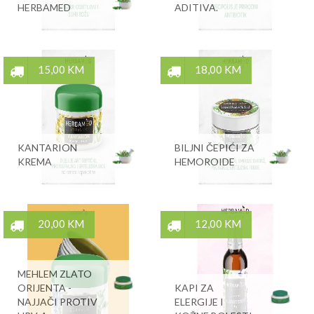
HERBAMED
ADITIVA.
15,00 KM
18,00 KM
KANTARION
BILJNI ČEPIĆI ZA
KREMA
HEMOROIDE
20,00 KM
12,00 KM
MEHLEM ZLATO
ORIJENTA -
KAPI ZA
NAJJAČI PROTIV
ELERGIJE I