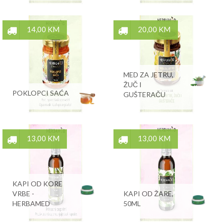
14,00 KM
20,00 KM
MED ZA JETRU,
ŽUČ I
POKLOPCI SAĆA
GUŠTERAČU
13,00 KM
13,00 KM
KAPI OD KORE
VRBE -
KAPI OD ŽARE,
HERBAMED
50ML