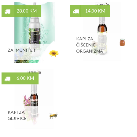
28,00 KM
14,00 KM
KAPI ZA
ČIŠĆENJE
ZA IMUNITET
ORGANIZMA
6,00 KM
KAPI ZA
GLJIVICE