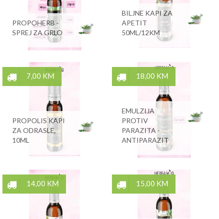
BILJNE KAPI ZA
PROPOHERB -
APETIT
SPREJ ZA GRLO
50ML/12KM
7,00 KM
18,00 KM
EMULZIJA
PROPOLIS KAPI
PROTIV
ZA ODRASLE,
PARAZITA -
10ML
ANTIPARAZIT
14,00 KM
15,00 KM