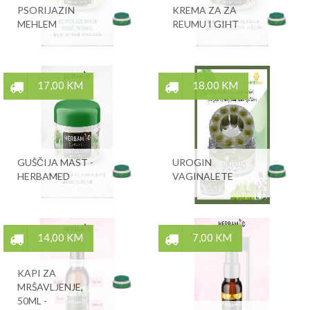
PSORIJAZIN
KREMA ZA ZA
MEHLEM
REUMU I GIHT
17,00 KM
18,00 KM
GUŠČIJA MAST -
UROGIN
HERBAMED
VAGINALETE
14,00 KM
7,00 KM
KAPI ZA
MRŠAVLJENJE,
50ML -