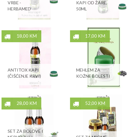
VRBE -
KAPI OD ŽARE,
HERBAMED
50ML
18,00 KM
17,00 KM
ANTITOX KAPI
MEHLEM ZA
(ČIŠĆENJE KRVI)
KOŽNE BOLESTI
28,00 KM
52,00 KM
SET ZA BOLOVE I