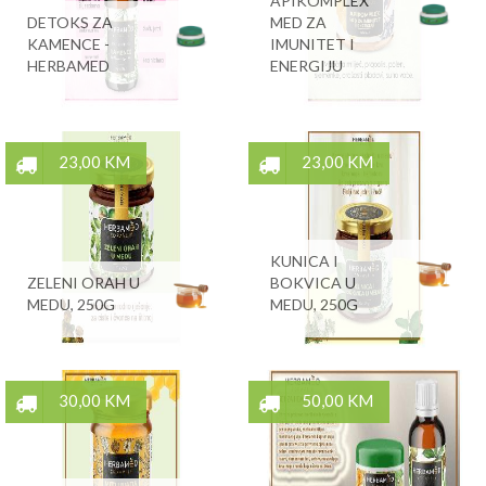
APIKOMPLEX
DETOKS ZA
MED ZA
KAMENCE -
IMUNITET I
HERBAMED
ENERGIJU
23,00 KM
23,00 KM
KUNICA I
ZELENI ORAH U
BOKVICA U
MEDU, 250G
MEDU, 250G
30,00 KM
50,00 KM