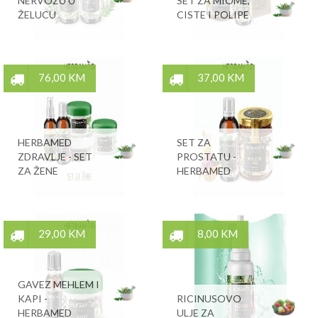
NERVOZU U
SET ZA MIOME,
ŽELUCU
CISTE I POLIPE
76,00 KM
37,00 KM
HERBAMED
SET ZA
ZDRAVLJE - SET
PROSTATU -
ZA ŽENE
HERBAMED
29,00 KM
8,00 KM
GAVEZ MEHLEM I
KAPI -
RICINUSOVO
HERBAMED
ULJE ZA