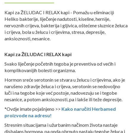
Kapi za ŽELUDAC I RELAX kapi - Pomažu u eliminaciji
Heliko bakterije, liječenje nadutosti, kiseline, hernije,
nervoznih crijeva, bakterija i gljivica, oštećene sluznice želuca
i crijeva, bola u želucu i crijevima, stresa, depresije,
anksioznosti, nesanice.
Kapi za ŽELUDAC I RELAX kapi
Svako liječenje početnih tegoba je preventiva od većih i
komplikovanijih bolesti organizma.
Hormon sreće serotonin se stvara u želucu i crijevima, ako je
narušeno zdravlje želuca i crijeva, serotonin se nedovoljno
luči i na tegobe koje već postoje, nadovezuju se i tegobe
nesanice, a potom anksioznosti, pa i lakše ili teže depresije.
*Ovdje imate pojašnjeno >>
Kako naručiti Herbamed
proizvode na adresu!
Stresnim situacijama i užurbanim načinom života nastaje
disbalans hormona, pa onda obrnuto nastaju tegobe želuca i