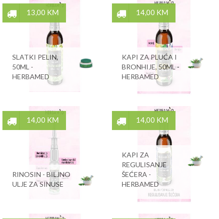
13,00 KM
14,00 KM
SLATKI PELIN,
KAPI ZA PLUĆA I
50ML -
BRONHIJE, 50ML -
HERBAMED
HERBAMED
14,00 KM
14,00 KM
KAPI ZA
REGULISANJE
RINOSIN - BILJNO
ŠEĆERA -
ULJE ZA SINUSE
HERBAMED