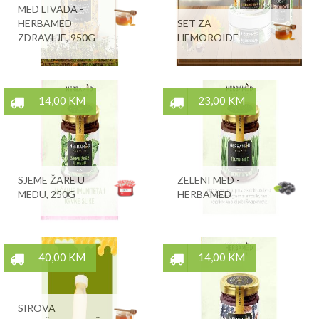
MED LIVADA -
HERBAMED
SET ZA
ZDRAVLJE, 950G
HEMOROIDE
14,00 KM
23,00 KM
SJEME ŽARE U
ZELENI MED -
MEDU, 250G
HERBAMED
40,00 KM
14,00 KM
SIROVA