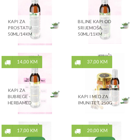
KAPI ZA
BILJNE KAPI OD
PROSTATU
SRIJEMOŠA,
50ML/14KM
50ML/11KM
14,00 KM
37,00 KM
KAPI ZA
BUBREGE -
KAPI I MED ZA
HERBAMED
IMUNITET, 250G
17,00 KM
20,00 KM