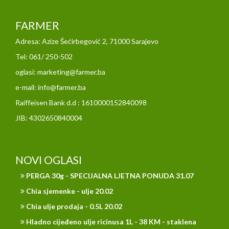
FARMER
Adresa: Azize Šećirbegović 2, 71000 Sarajevo
Tel: 061/ 250-502
oglasi: marketing@farmer.ba
e-mail: info@farmer.ba
Raiffeisen Bank d.d : 1610000152840098
JIB: 4302650840004
NOVI OGLASI
PERGA 30g - SPECIJALNA LJETNA PONUDA 31.07
Chia sjemenke - ulje 20.02
Chia ulje prodaja - 0.5L 20.02
Hladno cijeđeno ulje ricinusa 1L - 38 KM - staklena