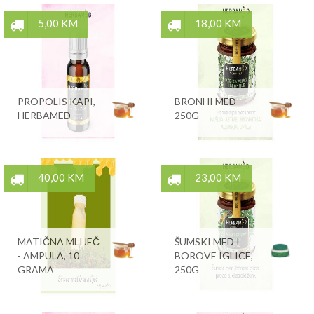
5,00 KM
18,00 KM
PROPOLIS KAPI,
BRONHI MED
HERBAMED
250G
40,00 KM
23,00 KM
MATIČNA MLIJEČ
ŠUMSKI MED I
- AMPULA, 10
BOROVE IGLICE,
GRAMA
250G