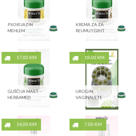
PSORIJAZIN
KREMA ZA ZA
MEHLEM
REUMU I GIHT
17,00 KM
18,00 KM
GUŠČIJA MAST -
UROGIN
HERBAMED
VAGINALETE
14,00 KM
7,00 KM