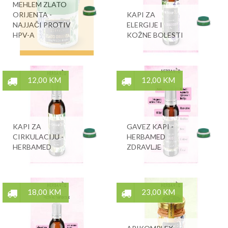
MEHLEM ZLATO
ORIJENTA -
KAPI ZA
NAJJAČI PROTIV
ELERGIJE I
HPV-A
KOŽNE BOLESTI
12,00 KM
12,00 KM
KAPI ZA
GAVEZ KAPI -
CIRKULACIJU -
HERBAMED
HERBAMED
ZDRAVLJE
18,00 KM
23,00 KM