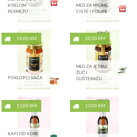
KISELOM
MED ZA MIOME,
PEKMEZU
CISTE I POLIPE
14,00 KM
20,00 KM
MED ZA JETRU,
ŽUČ I
POKLOPCI SAĆA
GUŠTERAČU
13,00 KM
13,00 KM
KAPI OD KORE