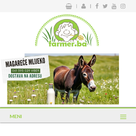
|
|
MENI