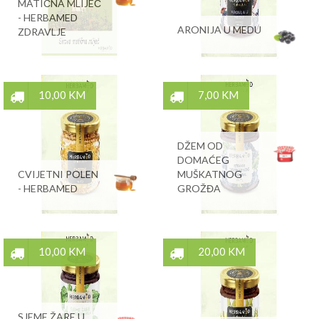
MATIČNA MLIJEČ
- HERBAMED
ARONIJA U MEDU
ZDRAVLJE
10,00 KM
7,00 KM
DŽEM OD
DOMAĆEG
CVIJETNI POLEN
MUŠKATNOG
- HERBAMED
GROŽĐA
10,00 KM
20,00 KM
SJEME ŽARE U