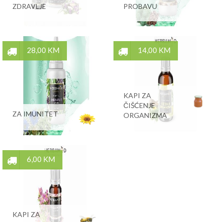
ZDRAVLJE
PROBAVU
28,00 KM
14,00 KM
KAPI ZA
ČIŠĆENJE
ZA IMUNITET
ORGANIZMA
6,00 KM
KAPI ZA