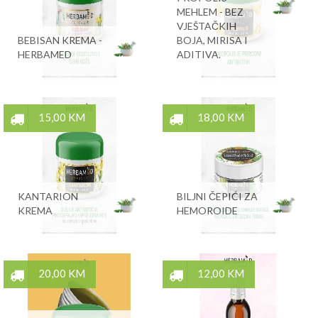
MEHLEM - BEZ
VJEŠTAČKIH
BEBISAN KREMA -
BOJA, MIRISA I
HERBAMED
ADITIVA.
15,00 KM
18,00 KM
KANTARION
BILJNI ČEPIĆI ZA
KREMA
HEMOROIDE
20,00 KM
12,00 KM