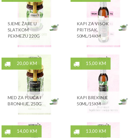
SJEME ŽARE U
KAPI ZA VISOK
SLATKOM
PRITISAK,
PEKMEZU 220G
50ML/14KM
20,00 KM
15,00 KM
MED ZA PLUĆA I
KAPI BREKINJE
BRONHIJE, 250G
50ML/15KM
14,00 KM
13,00 KM