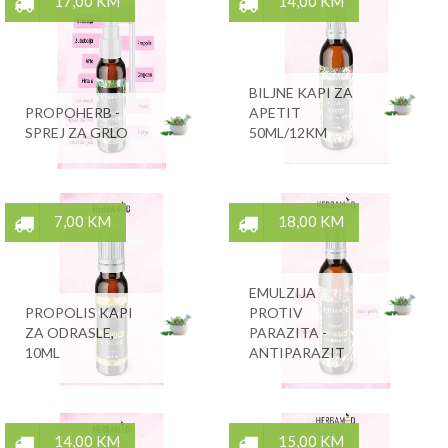
17,00 KM
14,00 KM
BILJNE KAPI ZA
PROPOHERB -
APETIT
SPREJ ZA GRLO
50ML/12KM
7,00 KM
18,00 KM
EMULZIJA
PROPOLIS KAPI
PROTIV
ZA ODRASLE,
PARAZITA -
10ML
ANTIPARAZIT
14,00 KM
15,00 KM