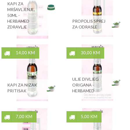
KAPI ZA
MRŠAVLJENJE,
50ML -
HERBAMED
PROPOLIS SPREJ
ZDRAVLJE
ZA ODRASLE
14,00 KM
30,00 KM
ULJE DIVLJEG
KAPI ZA NIZAK
ORIGANA -
PRITISAK
HERBAMED
7,00 KM
5,00 KM