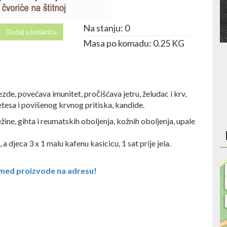
Na stanju: 0
Dodaj u košaricu
Masa po komadu: 0.25 KG
jezde, povećava imunitet, pročišćava jetru, želudac i krv,
etesa i povišenog krvnog pritiska, kandide.
žine, gihta i reumatskih oboljenja, kožnih oboljenja, upale
a djeca 3 x 1 malu kafenu kasicicu, 1 sat prije jela.
med proizvode na adresu!