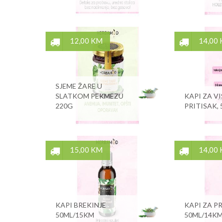
12,00 KM
14,00
SJEME ŽARE U
SLATKOM PEKMEZU
KAPI ZA V
220G
PRITISAK,
15,00 KM
14,00
KAPI BREKINJE
KAPI ZA P
50ML/15KM
50ML/14K