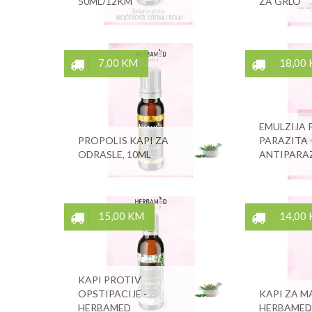
50ML/12KM
ZA GRLO
7,00 KM
18,00
EMULZIJA 
PROPOLIS KAPI ZA
PARAZITA 
ODRASLE, 10ML
ANTIPARA
15,00 KM
14,00
KAPI PROTIV
OPSTIPACIJE -
KAPI ZA M
HERBAMED
HERBAMED