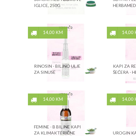
IGLICE, 250G
HERBAMED
14,00 KM
14,00
RINOSIN - BILJNO ULJE
KAPI ZA R
ZA SINUSE
ŠEĆERA - 
14,00 KM
14,00
FEMINE - B BILJNE KAPI
ZA KLIMAKTERIČNE
UROGIN KA