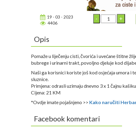
19 - 03 - 2023
4406
Opis
Pomaže u liječenju cisti, čvorića i uvećane štitne žli
bubrege i urinarni trakt, povoljno djeluje kod dijab
Naši ga korisnici koriste još kod osjećaja umora i te
sluznice.
Primjena: odrasli uzimaju dnevno 3 x 1 čajnu kašiku, 
Cijena: 21 KM
*Ovdje imate pojašnjeno >>
Kako naručiti Herba
Facebook komentari