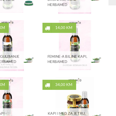
HERBAMED
 KM
14,00 KM
EGULISANJE
FEMINE-A BILJNE KAPI,
HERBAMED
HERBAMED
 KM
34,00 KM
PI -
KAPI I MED ZA JETRU,