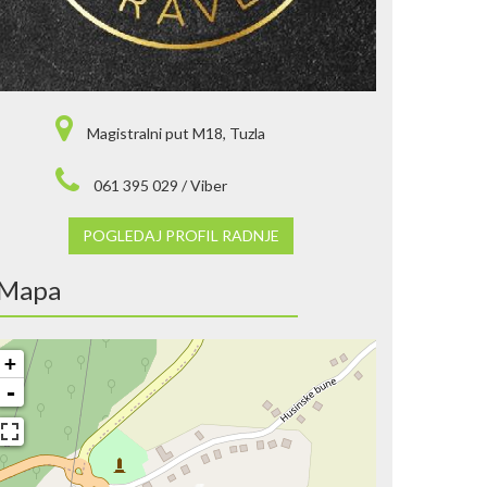
Magistralni put M18, Tuzla
061 395 029 / Viber
POGLEDAJ PROFIL RADNJE
Mapa
+
-