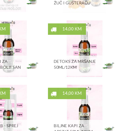
ŽUČ I GUŠTERAČU
 KM
14,00 KM
I ZA
DETOKS ZA MRŠANJE
 BOLJI SAN
50ML/12KM
 KM
14,00 KM
 - SPREJ
BILJNE KAPI ZA