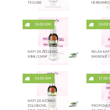
TEGOBE
HERBAMED
14,00 KM
14,00
KAPI ZA ŽELUDAC,
RELAX KAP
50ML/12KM
SMIRENJE I
14,00 KM
17,00
KAPI ZA KIČMU I
ZGLOBOVE,
PROPOHERB