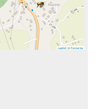
Leaflet
| ©
Farmer.ba