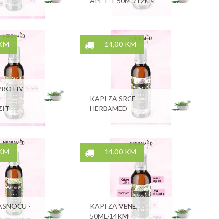
APETIT 50ML/12KM
 KM
14,00 KM
PROTIV
-
KAPI ZA SRCE -
ZIT
HERBAMED
 KM
14,00 KM
ASNOĆU -
KAPI ZA VENE,
50ML/14KM