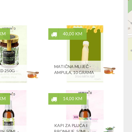
 KM
40,00 KM
MATIČNA MLIJEČ -
D 250G
AMPULA, 10 GRAMA
 KM
14,00 KM
KAPI ZA PLUĆA I
IN, 50ML -
BRONHIJE, 50ML -