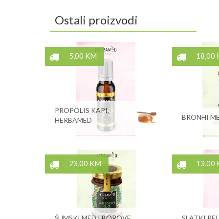
Ostali proizvodi
5,00 KM
18,00
PROPOLIS KAPI,
BRONHI ME
HERBAMED
23,00 KM
13,00
ŠUMSKI MED I BOROVE
SLATKI PEL