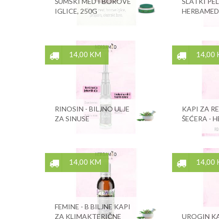
ŠUMSKI MED I BOROVE
SLATKI PEL
IGLICE, 250G
HERBAMED
14,00 KM
14,00
RINOSIN - BILJNO ULJE
KAPI ZA R
ZA SINUSE
ŠEĆERA - 
14,00 KM
14,00
FEMINE - B BILJNE KAPI
ZA KLIMAKTERIČNE
UROGIN KA