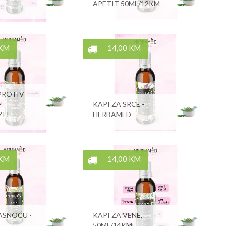
APETIT 50ML/12KM
 KM
14,00 KM
PROTIV
-
KAPI ZA SRCE -
ZIT
HERBAMED
 KM
14,00 KM
ASNOĆU -
KAPI ZA VENE,
50ML/14KM