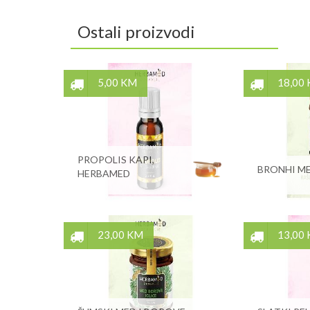
Ostali proizvodi
5,00 KM
18,00
PROPOLIS KAPI,
BRONHI ME
HERBAMED
23,00 KM
13,00