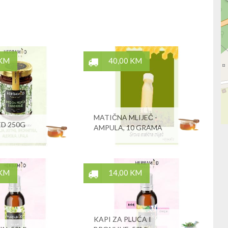
 KM
40,00 KM
MATIČNA MLIJEČ -
D 250G
AMPULA, 10 GRAMA
 KM
14,00 KM
KAPI ZA PLUĆA I