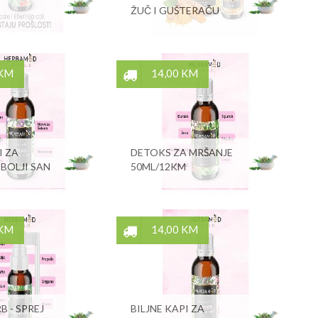
ŽUČ I GUŠTERAČU
 KM
14,00 KM
I ZA
DETOKS ZA MRŠANJE
 BOLJI SAN
50ML/12KM
 KM
14,00 KM
 - SPREJ
BILJNE KAPI ZA