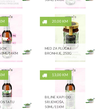
 KM
20,00 KM
ISOK
MED ZA PLUĆA I
 50ML/14KM
BRONHIJE, 250G
 KM
13,00 KM
BILJNE KAPI OD
ROSTATU
SRIJEMOŠA,
M
50ML/11KM