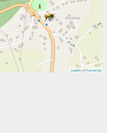
Leaflet
| ©
Farmer.ba