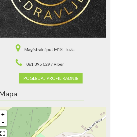
Magistralni put M18, Tuzla
061 395 029 / Viber
POGLEDAJ PROFIL RADNJE
Mapa
+
-