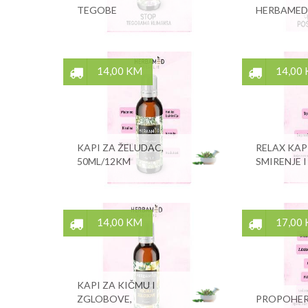
TEGOBE
HERBAMED
14,00 KM
14,00
KAPI ZA ŽELUDAC,
RELAX KAP
50ML/12KM
SMIRENJE I
14,00 KM
17,00
KAPI ZA KIČMU I
ZGLOBOVE,
PROPOHERB