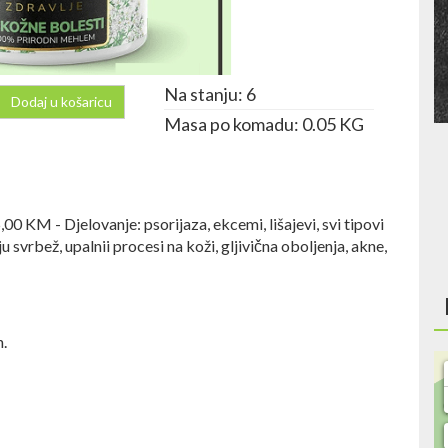
Na stanju: 6
Dodaj u košaricu
Masa po komadu: 0.05 KG
M - Djelovanje: psorijaza, ekcemi, lišajevi, svi tipovi
u svrbež, upalnii procesi na koži, gljivična oboljenja, akne,
n.