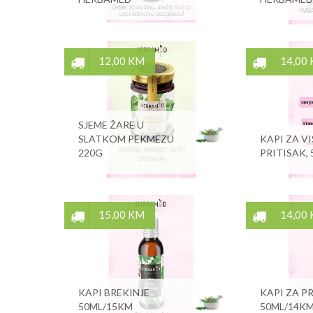
12,00 KM
14,00
SJEME ŽARE U
SLATKOM PEKMEZU
KAPI ZA V
220G
PRITISAK,
15,00 KM
14,00
KAPI BREKINJE
KAPI ZA P
50ML/15KM
50ML/14K