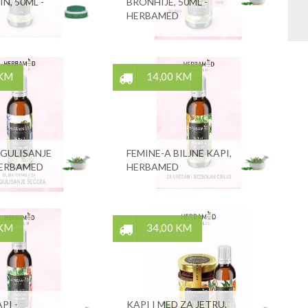
IN, 50ML -
BRONHIJE, 50ML -
HERBAMED
 KM
14,00 KM
EGULISANJE
FEMINE-A BILJNE KAPI,
HERBAMED
HERBAMED
 KM
34,00 KM
PI -
KAPI I MED ZA JETRU,