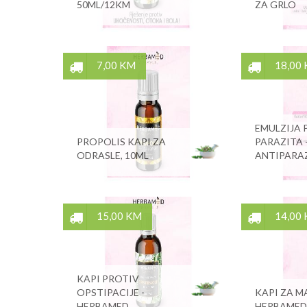
50ML/12KM
ZA GRLO
7,00 KM
18,00
EMULZIJA 
PROPOLIS KAPI ZA
PARAZITA 
ODRASLE, 10ML
ANTIPARA
15,00 KM
14,00
KAPI PROTIV
OPSTIPACIJE -
KAPI ZA M
HERBAMED
HERBAMED