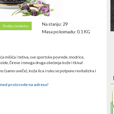
Na stanju: 29
Dodaj u košaricu
Masa po komadu: 0.1 KG
ća mišića i tetiva, sve sportske povrede, modrice,
oroide, čireve i mnoga druga ošećenja kože i tkiva!
samo uveče), koža lica i ruku se potpuno revitalizira i
med proizvode na adresu!