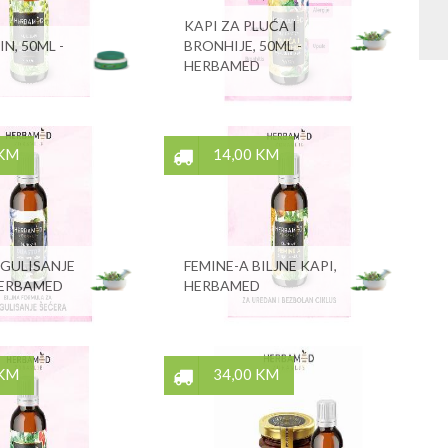
KAPI ZA PLUĆA I
IN, 50ML -
BRONHIJE, 50ML -
HERBAMED
 KM
14,00 KM
EGULISANJE
FEMINE-A BILJNE KAPI,
HERBAMED
HERBAMED
 KM
34,00 KM