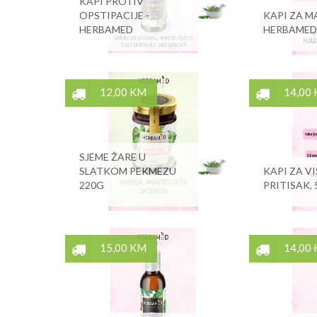
KAPI PROTIV
OPSTIPACIJE -
KAPI ZA M
HERBAMED
HERBAMED
12,00 KM
14,00
SJEME ŽARE U
SLATKOM PEKMEZU
KAPI ZA V
220G
PRITISAK,
15,00 KM
14,00