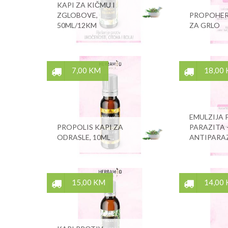
KAPI ZA KIČMU I
ZGLOBOVE,
PROPOHERB
50ML/12KM
ZA GRLO
7,00 KM
18,00
EMULZIJA 
PROPOLIS KAPI ZA
PARAZITA 
ODRASLE, 10ML
ANTIPARA
15,00 KM
14,00