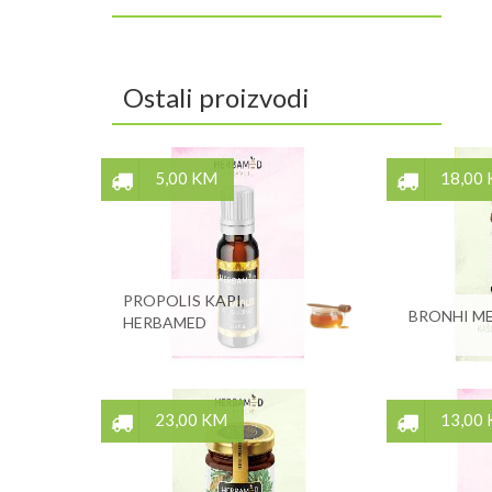
Ostali proizvodi
5,00 KM
18,00
PROPOLIS KAPI,
BRONHI ME
HERBAMED
23,00 KM
13,00