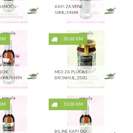
ASNOĆU -
KAPI ZA VENE,
50ML/14KM
 KM
20,00 KM
ISOK
MED ZA PLUĆA I
 50ML/14KM
BRONHIJE, 250G
 KM
13,00 KM
BILJNE KAPI OD