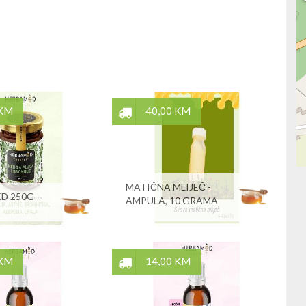
 KM
40,00 KM
MATIČNA MLIJEČ -
D 250G
AMPULA, 10 GRAMA
 KM
14,00 KM