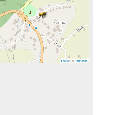
Leaflet
| ©
Farmer.ba