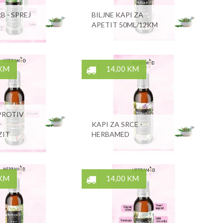
 - SPREJ
BILJNE KAPI ZA
APETIT 50ML/12KM
 KM
14,00 KM
PROTIV
-
KAPI ZA SRCE -
ZIT
HERBAMED
 KM
14,00 KM