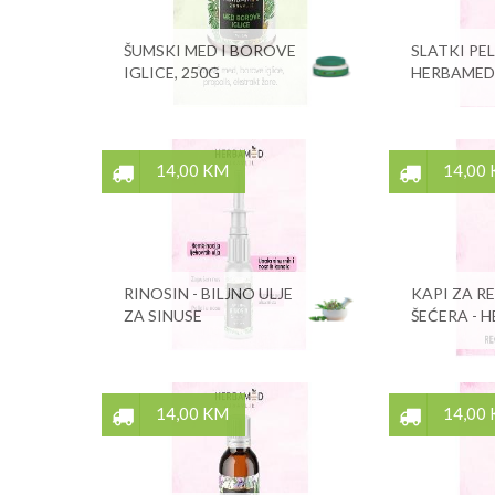
ŠUMSKI MED I BOROVE
SLATKI PEL
IGLICE, 250G
HERBAMED
14,00 KM
14,00
RINOSIN - BILJNO ULJE
KAPI ZA R
ZA SINUSE
ŠEĆERA - 
14,00 KM
14,00