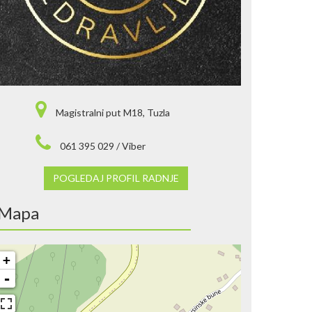
Magistralni put M18, Tuzla
061 395 029 / Viber
POGLEDAJ PROFIL RADNJE
Mapa
+
-