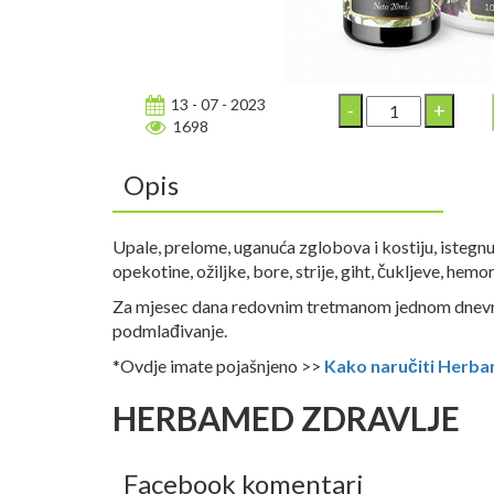
13 - 07 - 2023
1698
Opis
Upale, prelome, uganuća zglobova i kostiju, istegnu
opekotine, ožiljke, bore, strije, giht, čukljeve, hem
Za mjesec dana redovnim tretmanom jednom dnevno (
podmlađivanje.
*Ovdje imate pojašnjeno >>
Kako naručiti Herba
HERBAMED ZDRAVLJE
Facebook komentari