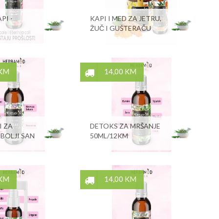
PI -
KAPI I MED ZA JETRU,
ŽUČ I GUŠTERAČU
 KM
14,00 KM
I ZA
DETOKS ZA MRŠANJE
 BOLJI SAN
50ML/12KM
 KM
14,00 KM