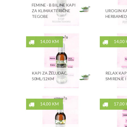
FEMINE - B BILJNE KAPI
ZA KLIMAKTERIČNE
UROGIN KA
TEGOBE
HERBAMED
14,00 KM
14,00
KAPI ZA ŽELUDAC,
RELAX KAP
50ML/12KM
SMIRENJE I
14,00 KM
17,00