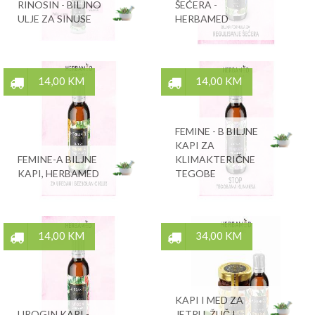
RINOSIN - BILJNO
ŠEĆERA -
ULJE ZA SINUSE
HERBAMED
14,00 KM
14,00 KM
FEMINE - B BILJNE
KAPI ZA
FEMINE-A BILJNE
KLIMAKTERIČNE
KAPI, HERBAMED
TEGOBE
14,00 KM
34,00 KM
KAPI I MED ZA
UROGIN KAPI -
JETRU, ŽUČ I