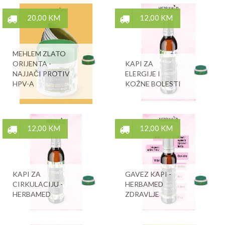
20,00 KM
12,00 KM
MEHLEM ZLATO
ORIJENTA -
KAPI ZA
NAJJAČI PROTIV
ELERGIJE I
HPV-A
KOŽNE BOLESTI
12,00 KM
12,00 KM
KAPI ZA
GAVEZ KAPI -
CIRKULACIJU -
HERBAMED
HERBAMED
ZDRAVLJE