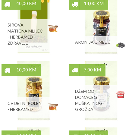
40,00 KM
14,00 KM
SIROVA
MATIČNA MLIJEČ
- HERBAMED
ARONIJA U MEDU
ZDRAVLJE
10,00 KM
7,00 KM
DŽEM OD
DOMAĆEG
CVIJETNI POLEN
MUŠKATNOG
- HERBAMED
GROŽĐA