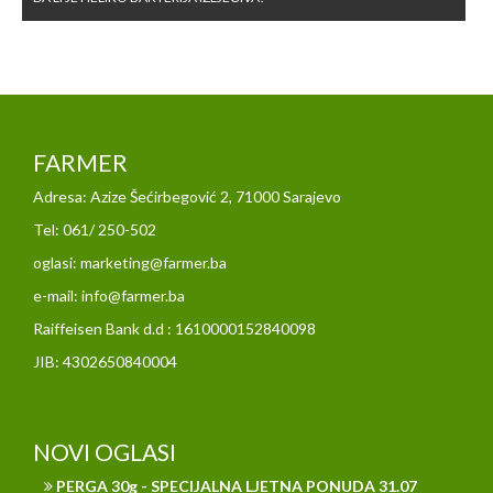
FARMER
Adresa: Azize Šećirbegović 2, 71000 Sarajevo
Tel: 061/ 250-502
oglasi: marketing@farmer.ba
e-mail: info@farmer.ba
Raiffeisen Bank d.d : 1610000152840098
JIB: 4302650840004
NOVI OGLASI
PERGA 30g - SPECIJALNA LJETNA PONUDA 31.07