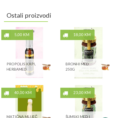
Ostali proizvodi
5,00 KM
18,00 KM
PROPOLIS KAPI,
BRONHI MED
HERBAMED
250G
40,00 KM
23,00 KM
MATIČNA MLIJEČ
ŠUMSKI MED I