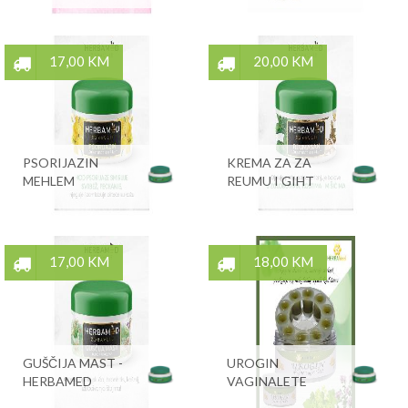
17,00 KM
20,00 KM
PSORIJAZIN
KREMA ZA ZA
MEHLEM
REUMU I GIHT
17,00 KM
18,00 KM
GUŠČIJA MAST -
UROGIN
HERBAMED
VAGINALETE