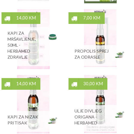
14,00 KM
7,00 KM
KAPI ZA
MRŠAVLJENJE,
50ML -
HERBAMED
PROPOLIS SPREJ
ZDRAVLJE
ZA ODRASLE
14,00 KM
30,00 KM
ULJE DIVLJEG
KAPI ZA NIZAK
ORIGANA -
PRITISAK
HERBAMED