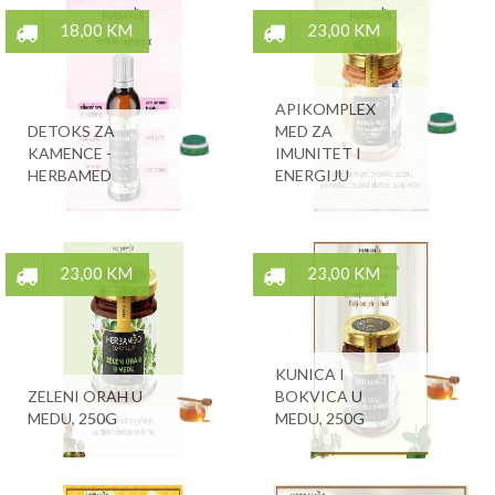
18,00 KM
23,00 KM
APIKOMPLEX
DETOKS ZA
MED ZA
KAMENCE -
IMUNITET I
HERBAMED
ENERGIJU
23,00 KM
23,00 KM
KUNICA I
ZELENI ORAH U
BOKVICA U
MEDU, 250G
MEDU, 250G