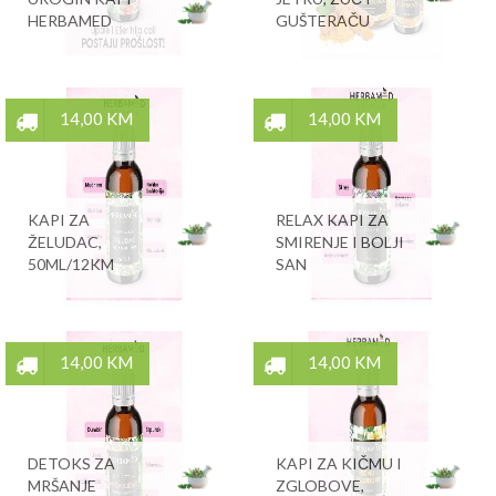
HERBAMED
GUŠTERAČU
14,00 KM
14,00 KM
KAPI ZA
RELAX KAPI ZA
ŽELUDAC,
SMIRENJE I BOLJI
50ML/12KM
SAN
14,00 KM
14,00 KM
DETOKS ZA
KAPI ZA KIČMU I
MRŠANJE
ZGLOBOVE,