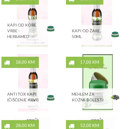
KAPI OD KORE
VRBE -
KAPI OD ŽARE,
HERBAMED
50ML
18,00 KM
17,00 KM
ANTITOX KAPI
MEHLEM ZA
(ČIŠĆENJE KRVI)
KOŽNE BOLESTI
28,00 KM
52,00 KM