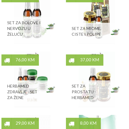
SET ZA BOLOVE I
NERVOZU U
SET ZA MIOME,
ŽELUCU
CISTE I POLIPE
76,00 KM
37,00 KM
HERBAMED
SET ZA
ZDRAVLJE - SET
PROSTATU -
ZA ŽENE
HERBAMED
29,00 KM
8,00 KM