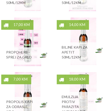
50ML/12KM
50ML/12KM
17,00 KM
14,00 KM
BILJNE KAPI ZA
PROPOHERB -
APETIT
SPREJ ZA GRLO
50ML/12KM
7,00 KM
18,00 KM
EMULZIJA
PROPOLIS KAPI
PROTIV
ZA ODRASLE,
PARAZITA -