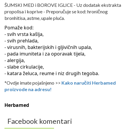
ŠUMSKI MED i BOROVE IGLICE - Uz dodatak ekstrakta
propolisa i koprive - Preporučuje se kod: hroničnog
bronhitisa, astme, upale pluća.
Pomaže kod:
- svih vrsta kašlja,
- svih prehlada,
- virusnih, bakterijskih i gljivičnih upala,
- pada imuniteta i za oporavak tijela,
- alergija,
- slabe cirkulacije,
- katara želuca, reume i niz drugih tegoba.
*Ovdje imate pojašnjeno >>
Kako naručiti Herbamed
proizvode na adresu!
Herbamed
Facebook komentari