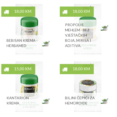
18,00 KM
18,00 KM
PROPOLIS
MEHLEM - BEZ
VJEŠTAČKIH
BEBISAN KREMA -
BOJA, MIRISA I
HERBAMED
ADITIVA.
15,00 KM
18,00 KM
KANTARION
BILJNI ČEPIĆI ZA
KREMA
HEMOROIDE