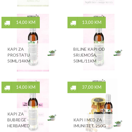
14,00 KM
13,00 KM
KAPI ZA
BILJNE KAPI OD
PROSTATU
SRIJEMOŠA,
50ML/14KM
50ML/11KM
14,00 KM
37,00 KM
KAPI ZA
BUBREGE -
KAPI I MED ZA
HERBAMED
IMUNITET, 250G