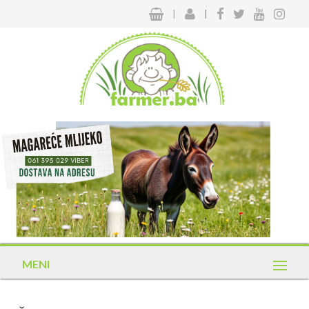
|
|
MENI