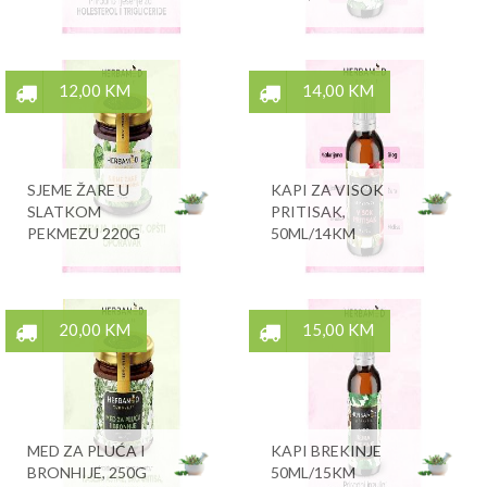
12,00 KM
14,00 KM
SJEME ŽARE U
KAPI ZA VISOK
SLATKOM
PRITISAK,
PEKMEZU 220G
50ML/14KM
20,00 KM
15,00 KM
MED ZA PLUĆA I
KAPI BREKINJE
BRONHIJE, 250G
50ML/15KM