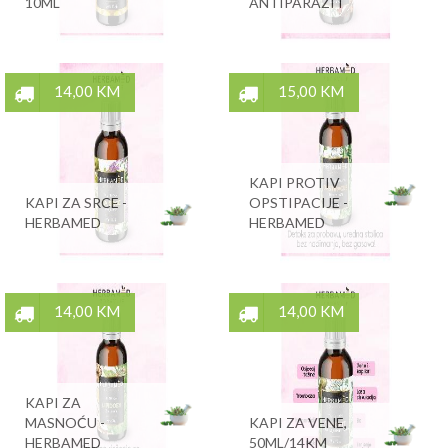
10ML
ANTIPARAZIT
14,00 KM
15,00 KM
KAPI PROTIV
KAPI ZA SRCE -
OPSTIPACIJE -
HERBAMED
HERBAMED
14,00 KM
14,00 KM
KAPI ZA
MASNOĆU -
KAPI ZA VENE,
HERBAMED
50ML/14KM