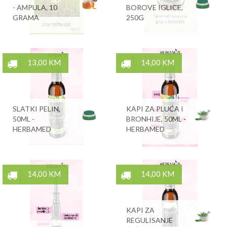
- AMPULA, 10
BOROVE IGLICE,
GRAMA
250G
13,00 KM
14,00 KM
SLATKI PELIN,
KAPI ZA PLUĆA I
50ML -
BRONHIJE, 50ML -
HERBAMED
HERBAMED
14,00 KM
14,00 KM
KAPI ZA
REGULISANJE