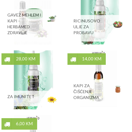
GAVEZ MEHLEM I
KAPI -
RICINUSOVO
HERBAMED
ULJE ZA
ZDRAVLJE
PROBAVU
28,00 KM
14,00 KM
KAPI ZA
ČIŠĆENJE
ZA IMUNITET
ORGANIZMA
6,00 KM