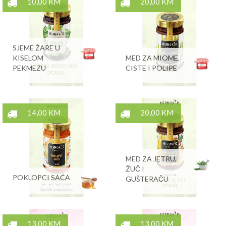
10,00 KM
20,00 KM
SJEME ŽARE U
KISELOM
MED ZA MIOME,
PEKMEZU
CISTE I POLIPE
14,00 KM
20,00 KM
MED ZA JETRU,
ŽUČ I
POKLOPCI SAĆA
GUŠTERAČU
13,00 KM
13,00 KM