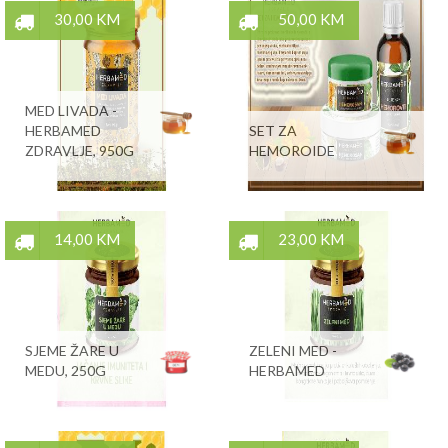
30,00 KM
50,00 KM
MED LIVADA -
HERBAMED
SET ZA
ZDRAVLJE, 950G
HEMOROIDE
14,00 KM
23,00 KM
SJEME ŽARE U
ZELENI MED -
MEDU, 250G
HERBAMED