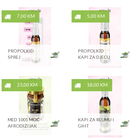
7,00 KM
5,00 KM
PROPOLKID
PROPOLKID
SPREJ
KAPI ZA DJECU
23,00 KM
18,00 KM
MED 1001 MOĆ -
KAPI ZA REUMU I
AFRODIZIJAK
GIHT