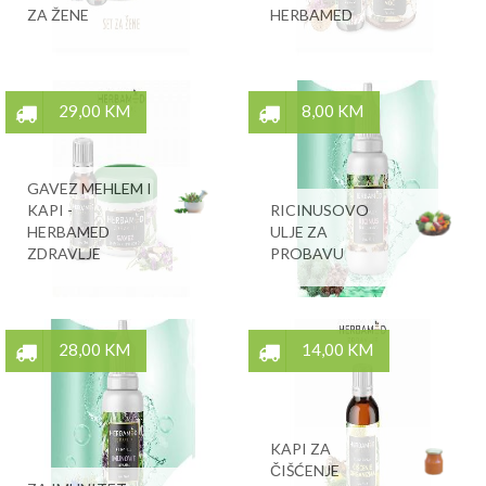
ZA ŽENE
HERBAMED
29,00 KM
8,00 KM
GAVEZ MEHLEM I
KAPI -
RICINUSOVO
HERBAMED
ULJE ZA
ZDRAVLJE
PROBAVU
28,00 KM
14,00 KM
KAPI ZA
ČIŠĆENJE