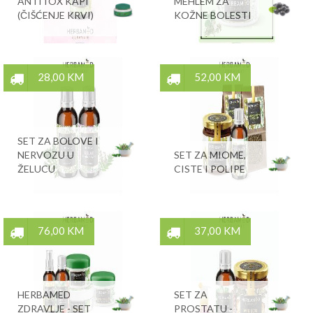
ANTITOX KAPI
MEHLEM ZA
(ČIŠĆENJE KRVI)
KOŽNE BOLESTI
28,00 KM
52,00 KM
SET ZA BOLOVE I
NERVOZU U
SET ZA MIOME,
ŽELUCU
CISTE I POLIPE
76,00 KM
37,00 KM
HERBAMED
SET ZA
ZDRAVLJE - SET
PROSTATU -