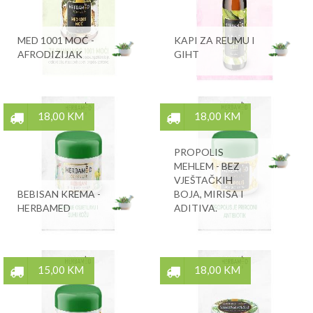
MED 1001 MOĆ -
KAPI ZA REUMU I
AFRODIZIJAK
GIHT
18,00 KM
18,00 KM
PROPOLIS
MEHLEM - BEZ
VJEŠTAČKIH
BEBISAN KREMA -
BOJA, MIRISA I
HERBAMED
ADITIVA.
15,00 KM
18,00 KM