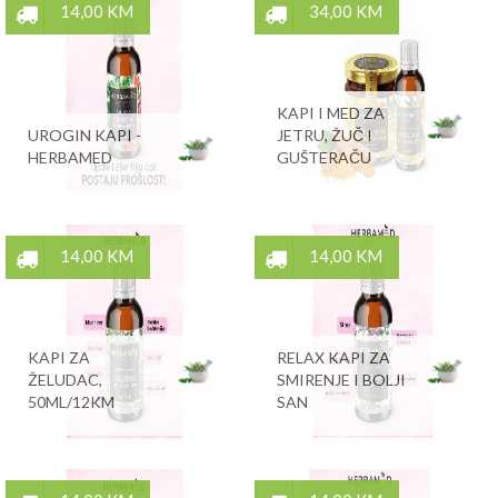
14,00 KM
34,00 KM
KAPI I MED ZA
UROGIN KAPI -
JETRU, ŽUČ I
HERBAMED
GUŠTERAČU
14,00 KM
14,00 KM
KAPI ZA
RELAX KAPI ZA
ŽELUDAC,
SMIRENJE I BOLJI
50ML/12KM
SAN