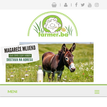
|
|
MENI