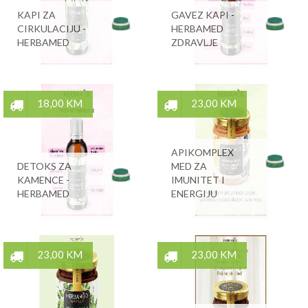
KAPI ZA
GAVEZ KAPI -
CIRKULACIJU -
HERBAMED
HERBAMED
ZDRAVLJE
18,00 KM
23,00 KM
APIKOMPLEX
DETOKS ZA
MED ZA
KAMENCE -
IMUNITET I
HERBAMED
ENERGIJU
23,00 KM
23,00 KM