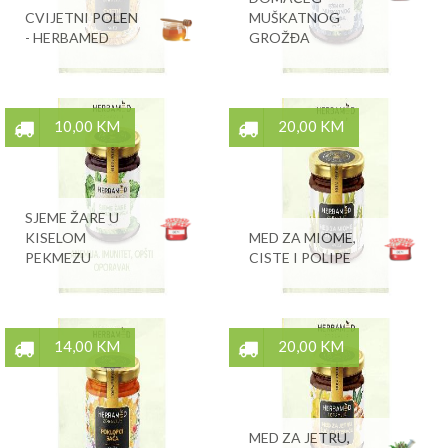
CVIJETNI POLEN
MUŠKATNOG
- HERBAMED
GROŽĐA
10,00 KM
20,00 KM
SJEME ŽARE U
KISELOM
MED ZA MIOME,
PEKMEZU
CISTE I POLIPE
14,00 KM
20,00 KM
MED ZA JETRU,