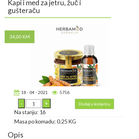
Kapi i med za jetru, žuč i
gušteraču
34,00 KM
18 - 04 - 2021
5756
Dodaj u košaricu
Na stanju: 16
Masa po komadu: 0.25 KG
Opis