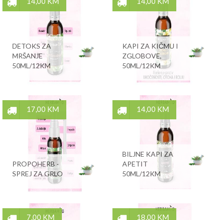
14,00 KM
14,00 KM
DETOKS ZA
KAPI ZA KIČMU I
MRŠANJE
ZGLOBOVE,
50ML/12KM
50ML/12KM
17,00 KM
14,00 KM
BILJNE KAPI ZA
PROPOHERB -
APETIT
SPREJ ZA GRLO
50ML/12KM
7,00 KM
18,00 KM