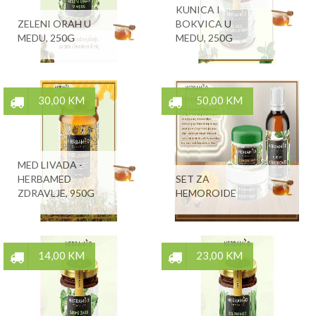
KUNICA I
ZELENI ORAH U
BOKVICA U
MEDU, 250G
MEDU, 250G
30,00 KM
50,00 KM
MED LIVADA -
HERBAMED
SET ZA
ZDRAVLJE, 950G
HEMOROIDE
14,00 KM
23,00 KM