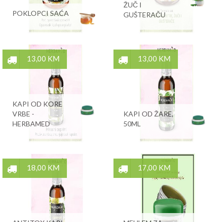
ŽUČ I
POKLOPCI SAĆA
GUŠTERAČU
13,00 KM
13,00 KM
KAPI OD KORE
VRBE -
KAPI OD ŽARE,
HERBAMED
50ML
18,00 KM
17,00 KM