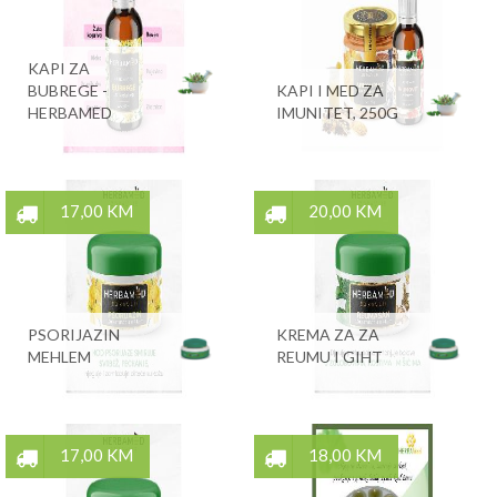
KAPI ZA
BUBREGE -
KAPI I MED ZA
HERBAMED
IMUNITET, 250G
17,00 KM
20,00 KM
PSORIJAZIN
KREMA ZA ZA
MEHLEM
REUMU I GIHT
17,00 KM
18,00 KM