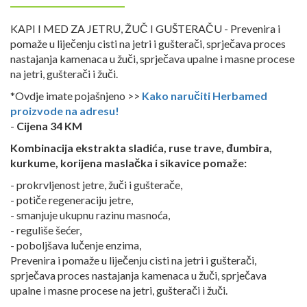
KAPI I MED ZA JETRU, ŽUČ I GUŠTERAČU - Prevenira i
pomaže u liječenju cisti na jetri i gušterači, sprječava proces
nastajanja kamenaca u žuči, sprječava upalne i masne procese
na jetri, gušterači i žuči.
*Ovdje imate pojašnjeno >>
Kako naručiti Herbamed
proizvode na adresu!
-
Cijena 34 KM
Kombinacija ekstrakta sladića, ruse trave, đumbira,
kurkume, korijena maslačka i sikavice pomaže:
- prokrvljenost jetre, žuči i gušterače,
- potiče regeneraciju jetre,
- smanjuje ukupnu razinu masnoća,
- reguliše šećer,
- poboljšava lučenje enzima,
Prevenira i pomaže u liječenju cisti na jetri i gušterači,
sprječava proces nastajanja kamenaca u žuči, sprječava
upalne i masne procese na jetri, gušterači i žuči.