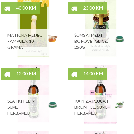
40,00 KM
23,00 KM
MATIČNA MLIJEČ
ŠUMSKI MED I
- AMPULA, 10
BOROVE IGLICE,
GRAMA
250G
13,00 KM
14,00 KM
SLATKI PELIN,
KAPI ZA PLUĆA I
50ML -
BRONHIJE, 50ML -
HERBAMED
HERBAMED