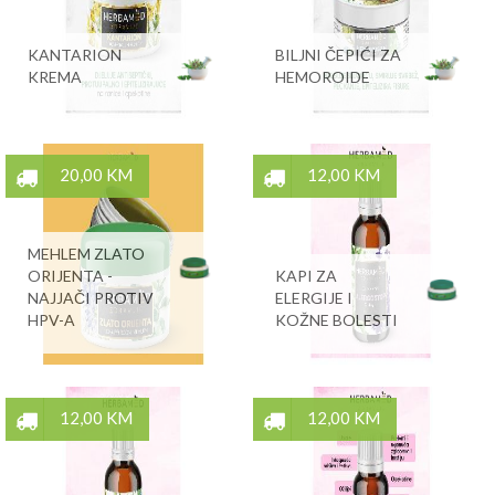
KANTARION
BILJNI ČEPIĆI ZA
KREMA
HEMOROIDE
20,00 KM
12,00 KM
MEHLEM ZLATO
ORIJENTA -
KAPI ZA
NAJJAČI PROTIV
ELERGIJE I
HPV-A
KOŽNE BOLESTI
12,00 KM
12,00 KM