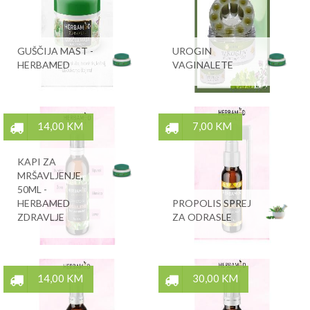
GUŠČIJA MAST -
UROGIN
HERBAMED
VAGINALETE
14,00 KM
7,00 KM
KAPI ZA
MRŠAVLJENJE,
50ML -
HERBAMED
PROPOLIS SPREJ
ZDRAVLJE
ZA ODRASLE
14,00 KM
30,00 KM