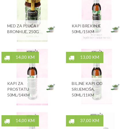
MED ZA PLUĆA I
KAPI BREKINJE
BRONHIJE, 250G
50ML/15KM
14,00 KM
13,00 KM
KAPI ZA
BILJNE KAPI OD
PROSTATU
SRIJEMOŠA,
50ML/14KM
50ML/11KM
14,00 KM
37,00 KM