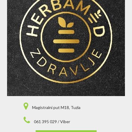
Magistralni put M18, Tuzla
061 395 029 / Viber