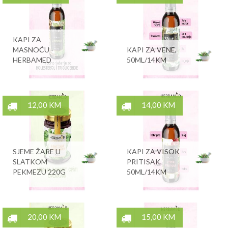
KAPI ZA
MASNOĆU -
KAPI ZA VENE,
HERBAMED
50ML/14KM
12,00 KM
14,00 KM
SJEME ŽARE U
KAPI ZA VISOK
SLATKOM
PRITISAK,
PEKMEZU 220G
50ML/14KM
20,00 KM
15,00 KM