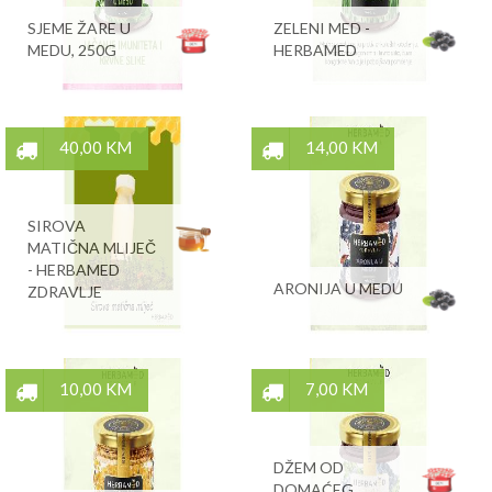
SJEME ŽARE U
ZELENI MED -
MEDU, 250G
HERBAMED
40,00 KM
14,00 KM
SIROVA
MATIČNA MLIJEČ
- HERBAMED
ARONIJA U MEDU
ZDRAVLJE
10,00 KM
7,00 KM
DŽEM OD
DOMAĆEG