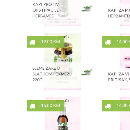
KAPI PROTIV
OPSTIPACIJE -
KAPI ZA M
HERBAMED
HERBAMED
12,00 KM
14,00
SJEME ŽARE U
SLATKOM PEKMEZU
KAPI ZA V
220G
PRITISAK,
15,00 KM
14,00