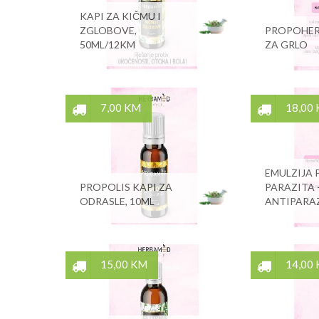
KAPI ZA KIČMU I
ZGLOBOVE,
PROPOHERB
50ML/12KM
ZA GRLO
7,00 KM
18,00
EMULZIJA 
PROPOLIS KAPI ZA
PARAZITA 
ODRASLE, 10ML
ANTIPARA
15,00 KM
14,00