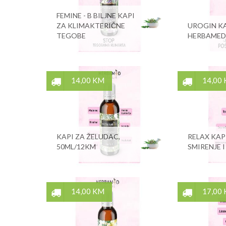
FEMINE - B BILJNE KAPI
ZA KLIMAKTERIČNE
UROGIN KA
TEGOBE
HERBAMED
14,00 KM
14,00
KAPI ZA ŽELUDAC,
RELAX KAP
50ML/12KM
SMIRENJE I
14,00 KM
17,00