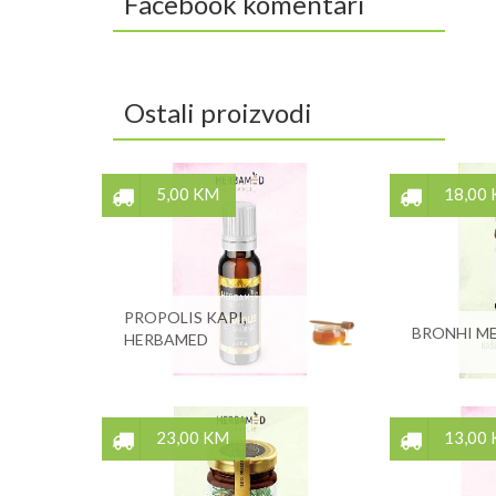
Facebook komentari
Ostali proizvodi
5,00 KM
18,00
PROPOLIS KAPI,
BRONHI ME
HERBAMED
23,00 KM
13,00