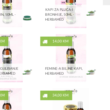
KAPI ZA PLUĆA I
IN, 50ML -
BRONHIJE, 50ML -
HERBAMED
 KM
14,00 KM
EGULISANJE
FEMINE-A BILJNE KAPI,
HERBAMED
HERBAMED
 KM
34,00 KM