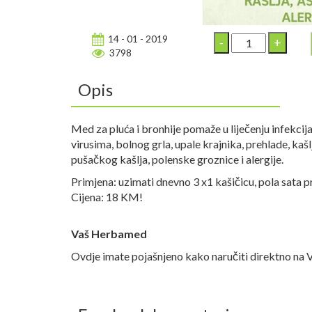
14 - 01 - 2019
3798
Opis
Med za pluća i bronhije pomaže u liječenju infekcij
virusima, bolnog grla, upale krajnika, prehlade, kašl
pušačkog kašlja, polenske groznice i alergije.
Primjena: uzimati dnevno 3 x1 kašičicu, pola sata pri
Cijena: 18 KM!
Vaš Herbamed
Ovdje imate pojašnjeno kako naručiti direktno na 