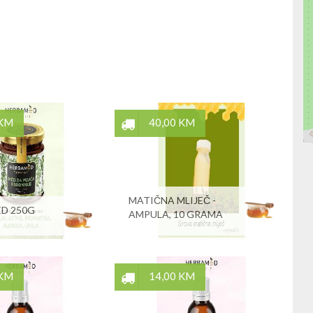
 KM
40,00 KM
MATIČNA MLIJEČ -
D 250G
AMPULA, 10 GRAMA
 KM
14,00 KM