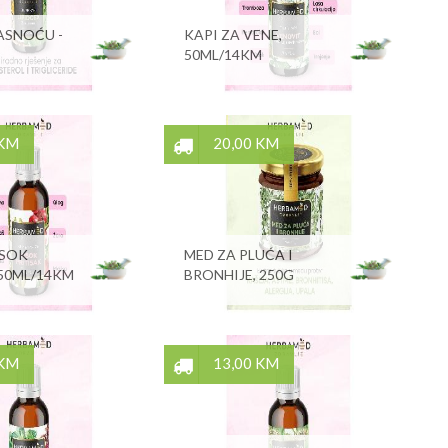
ASNOĆU -
KAPI ZA VENE,
50ML/14KM
 KM
20,00 KM
ISOK
MED ZA PLUĆA I
 50ML/14KM
BRONHIJE, 250G
 KM
13,00 KM