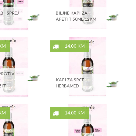
 - SPREJ
BILJNE KAPI ZA
APETIT 50ML/12KM
 KM
14,00 KM
PROTIV
-
KAPI ZA SRCE -
ZIT
HERBAMED
 KM
14,00 KM