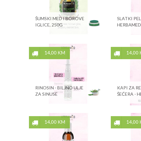
ŠUMSKI MED I BOROVE
SLATKI PEL
IGLICE, 250G
HERBAMED
14,00 KM
14,00
RINOSIN - BILJNO ULJE
KAPI ZA R
ZA SINUSE
ŠEĆERA - 
14,00 KM
14,00