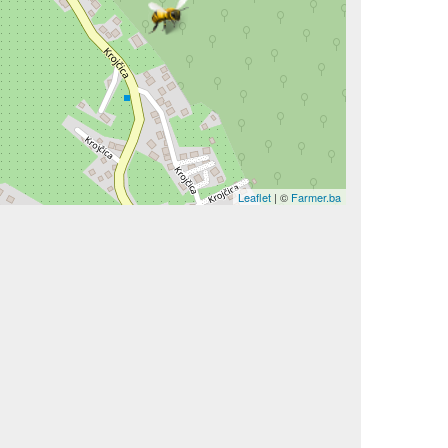
Leaflet
| ©
Farmer.ba