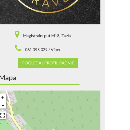
Magistralni put M18, Tuzla
061 395 029 / Viber
POGLEDAJ PROFIL RADNJE
Mapa
+
-