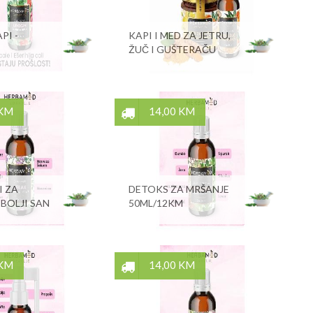
PI -
KAPI I MED ZA JETRU,
ŽUČ I GUŠTERAČU
 KM
14,00 KM
I ZA
DETOKS ZA MRŠANJE
 BOLJI SAN
50ML/12KM
 KM
14,00 KM