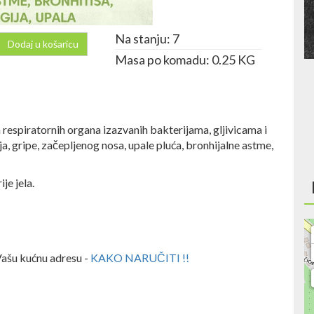
Na stanju: 7
Dodaj u košaricu
Masa po komadu: 0.25 KG
a respiratornih organa izazvanih bakterijama, gljivicama i
ja, gripe, začepljenog nosa, upale pluća, bronhijalne astme,
je jela.
Vašu kućnu adresu -
KAKO NARUČITI !!