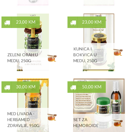
23,00 KM
23,00 KM
KUNICA I
ZELENI ORAH U
BOKVICA U
MEDU, 250G
MEDU, 250G
30,00 KM
50,00 KM
MED LIVADA -
HERBAMED
SET ZA
ZDRAVLJE, 950G
HEMOROIDE