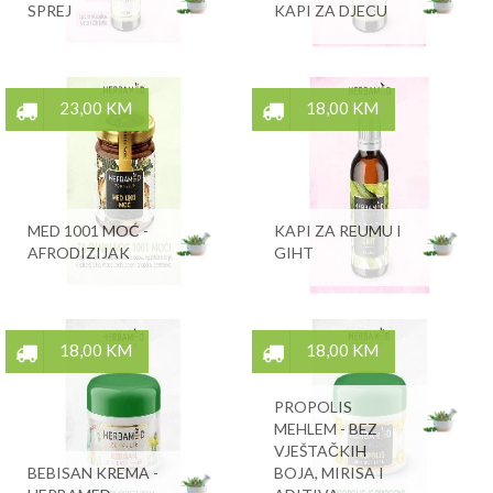
SPREJ
KAPI ZA DJECU
23,00 KM
18,00 KM
MED 1001 MOĆ -
KAPI ZA REUMU I
AFRODIZIJAK
GIHT
18,00 KM
18,00 KM
PROPOLIS
MEHLEM - BEZ
VJEŠTAČKIH
BEBISAN KREMA -
BOJA, MIRISA I