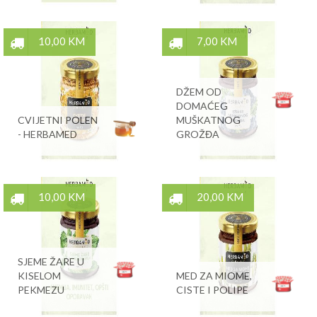
10,00 KM
7,00 KM
DŽEM OD
DOMAĆEG
CVIJETNI POLEN
MUŠKATNOG
- HERBAMED
GROŽĐA
10,00 KM
20,00 KM
SJEME ŽARE U
KISELOM
MED ZA MIOME,
PEKMEZU
CISTE I POLIPE