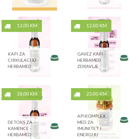
12,00 KM
12,00 KM
KAPI ZA
GAVEZ KAPI -
CIRKULACIJU -
HERBAMED
HERBAMED
ZDRAVLJE
18,00 KM
23,00 KM
APIKOMPLEX
DETOKS ZA
MED ZA
KAMENCE -
IMUNITET I
HERBAMED
ENERGIJU