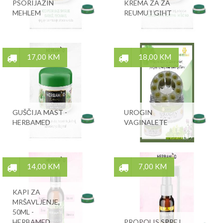
PSORIJAZIN
KREMA ZA ZA
MEHLEM
REUMU I GIHT
17,00 KM
18,00 KM
GUŠČIJA MAST -
UROGIN
HERBAMED
VAGINALETE
14,00 KM
7,00 KM
KAPI ZA
MRŠAVLJENJE,
50ML -
HERBAMED
PROPOLIS SPREJ