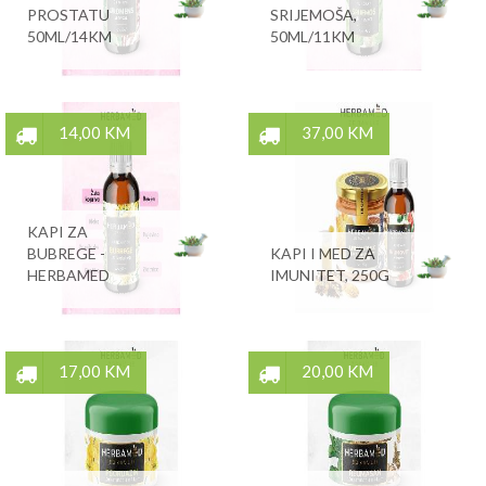
PROSTATU
SRIJEMOŠA,
50ML/14KM
50ML/11KM
14,00 KM
37,00 KM
KAPI ZA
BUBREGE -
KAPI I MED ZA
HERBAMED
IMUNITET, 250G
17,00 KM
20,00 KM