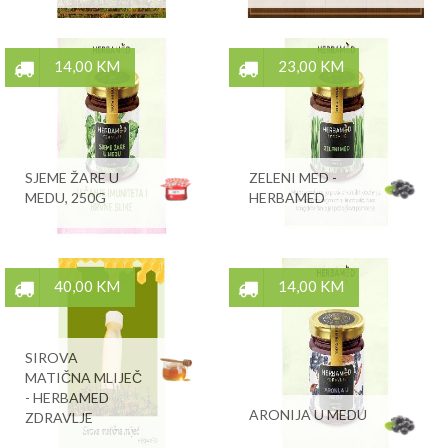
14,00 KM
23,00 KM
SJEME ŽARE U
ZELENI MED -
MEDU, 250G
HERBAMED
40,00 KM
14,00 KM
SIROVA
MATIČNA MLIJEČ
- HERBAMED
ARONIJA U MEDU
ZDRAVLJE