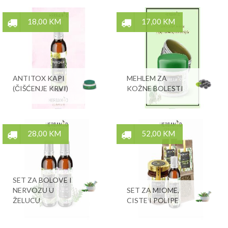
18,00 KM
17,00 KM
ANTITOX KAPI
MEHLEM ZA
(ČIŠĆENJE KRVI)
KOŽNE BOLESTI
28,00 KM
52,00 KM
SET ZA BOLOVE I
NERVOZU U
SET ZA MIOME,
ŽELUCU
CISTE I POLIPE