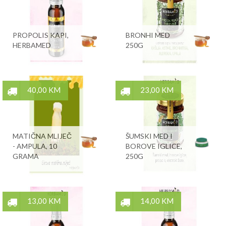
PROPOLIS KAPI,
BRONHI MED
HERBAMED
250G
40,00 KM
23,00 KM
MATIČNA MLIJEČ
ŠUMSKI MED I
- AMPULA, 10
BOROVE IGLICE,
GRAMA
250G
13,00 KM
14,00 KM