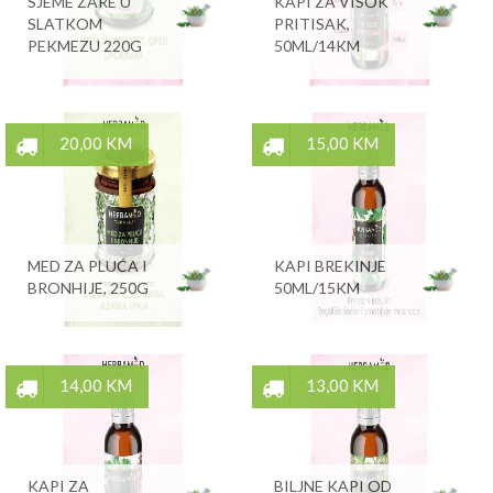
SJEME ŽARE U
KAPI ZA VISOK
SLATKOM
PRITISAK,
PEKMEZU 220G
50ML/14KM
20,00 KM
15,00 KM
MED ZA PLUĆA I
KAPI BREKINJE
BRONHIJE, 250G
50ML/15KM
14,00 KM
13,00 KM
KAPI ZA
BILJNE KAPI OD