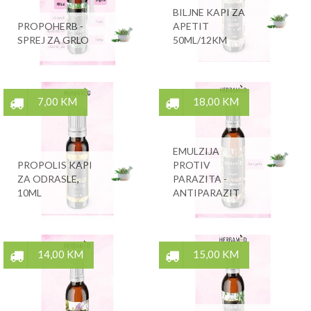
BILJNE KAPI ZA
PROPOHERB -
APETIT
SPREJ ZA GRLO
50ML/12KM
7,00 KM
18,00 KM
EMULZIJA
PROPOLIS KAPI
PROTIV
ZA ODRASLE,
PARAZITA -
10ML
ANTIPARAZIT
14,00 KM
15,00 KM