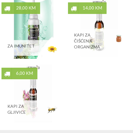
28,00 KM
14,00 KM
KAPI ZA
ČIŠĆENJE
ZA IMUNITET
ORGANIZMA
6,00 KM
KAPI ZA
GLJIVICE