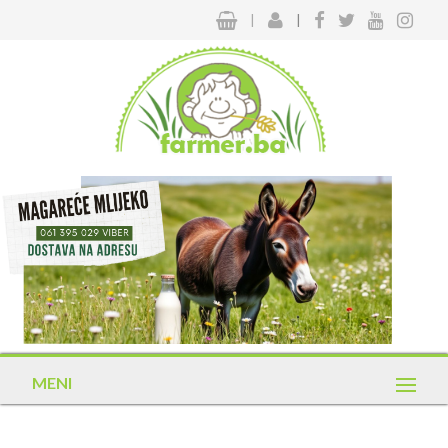
|
|
MENI