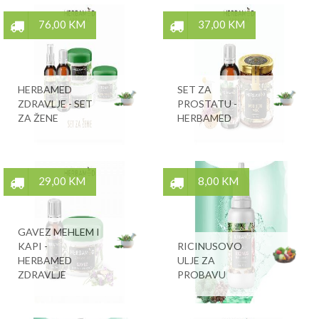
76,00 KM
37,00 KM
HERBAMED
SET ZA
ZDRAVLJE - SET
PROSTATU -
ZA ŽENE
HERBAMED
29,00 KM
8,00 KM
GAVEZ MEHLEM I
KAPI -
RICINUSOVO
HERBAMED
ULJE ZA
ZDRAVLJE
PROBAVU