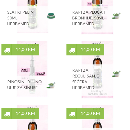
SLATKI PELIN,
KAPI ZA PLUĆA I
50ML -
BRONHIJE, 50ML -
HERBAMED
HERBAMED
14,00 KM
14,00 KM
KAPI ZA
REGULISANJE
RINOSIN - BILJNO
ŠEĆERA -
ULJE ZA SINUSE
HERBAMED
14,00 KM
14,00 KM