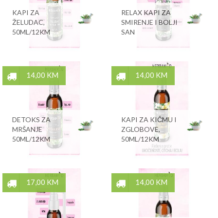
KAPI ZA
RELAX KAPI ZA
ŽELUDAC,
SMIRENJE I BOLJI
50ML/12KM
SAN
14,00 KM
14,00 KM
DETOKS ZA
KAPI ZA KIČMU I
MRŠANJE
ZGLOBOVE,
50ML/12KM
50ML/12KM
17,00 KM
14,00 KM