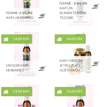
FEMINE - B BILJNE
KAPI ZA
FEMINE-A BILJNE
KLIMAKTERIČNE
KAPI, HERBAMED
TEGOBE
14,00 KM
34,00 KM
KAPI I MED ZA
UROGIN KAPI -
JETRU, ŽUČ I
HERBAMED
GUŠTERAČU
14,00 KM
14,00 KM