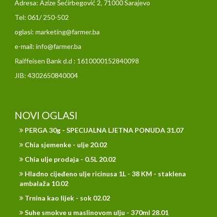
Adresa: Azize Šećirbegović 2, 71000 Sarajevo
Tel: 061/ 250-502
oglasi: marketing@farmer.ba
e-mail: info@farmer.ba
Raiffeisen Bank d.d : 1610000152840098
JIB: 4302650840004
NOVI OGLASI
PERGA 30g - SPECIJALNA LJETNA PONUDA 31.07
Chia sjemenke - ulje 20.02
Chia ulje prodaja - 0.5L 20.02
Hladno cijeđeno ulje ricinusa 1L - 38 KM - staklena
ambalaža 10.02
Trnina kao lijek - sok 02.02
Suhe smokve u maslinovom ulju - 370ml 28.01