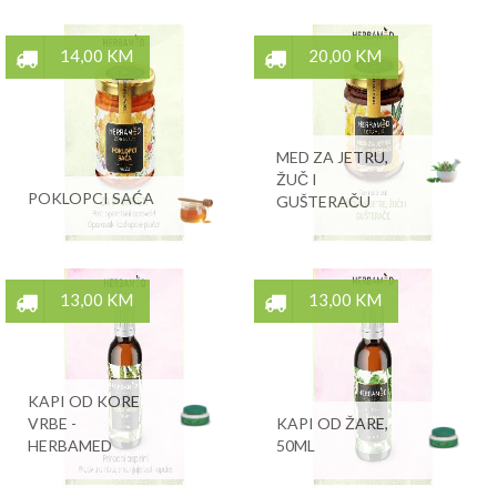
14,00 KM
20,00 KM
MED ZA JETRU,
ŽUČ I
POKLOPCI SAĆA
GUŠTERAČU
13,00 KM
13,00 KM
KAPI OD KORE
VRBE -
KAPI OD ŽARE,
HERBAMED
50ML