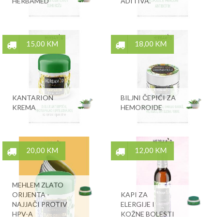
HERBAMED
ADITIVA.
15,00 KM
18,00 KM
KANTARION
BILJNI ČEPIĆI ZA
KREMA
HEMOROIDE
20,00 KM
12,00 KM
MEHLEM ZLATO
ORIJENTA -
KAPI ZA
NAJJAČI PROTIV
ELERGIJE I
HPV-A
KOŽNE BOLESTI