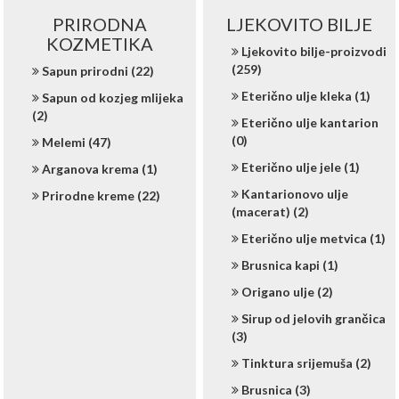
PRIRODNA
LJEKOVITO BILJE
KOZMETIKA
Ljekovito bilje-proizvodi
(259)
Sapun prirodni (22)
Eterično ulje kleka (1)
Sapun od kozjeg mlijeka
(2)
Eterično ulje kantarion
(0)
Melemi (47)
Eterično ulje jele (1)
Arganova krema (1)
Kantarionovo ulje
Prirodne kreme (22)
(macerat) (2)
Eterično ulje metvica (1)
Brusnica kapi (1)
Origano ulje (2)
Sirup od jelovih grančica
(3)
Tinktura srijemuša (2)
Brusnica (3)