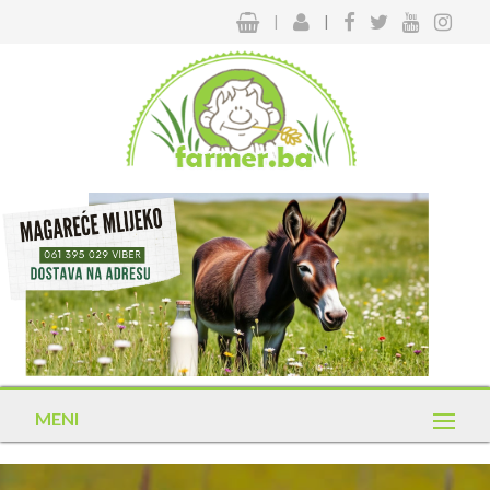
|
|
MENI