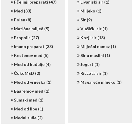
Pčelinji preparati (47)
Livanjski sir (1)
Med (33)
Mlijeko (1)
Polen (8)
Sir (9)
Matična mliječ (5)
Vlašićki sir (1)
Propolis (27)
Kozji sir (13)
Imuno preparat (33)
Mliječni namaz (1)
Kestenov med (5)
Sir u maslini (1)
Med od kadulje (4)
Jogurt (1)
ČokoMED (2)
Riccota sir (1)
Med od vrijeska (1)
Magareće mlijeko (1)
Bagremov med (2)
Šumski med (1)
Med od lipe (1)
Medni sufle (2)