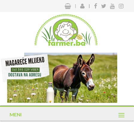
|
|
MENI